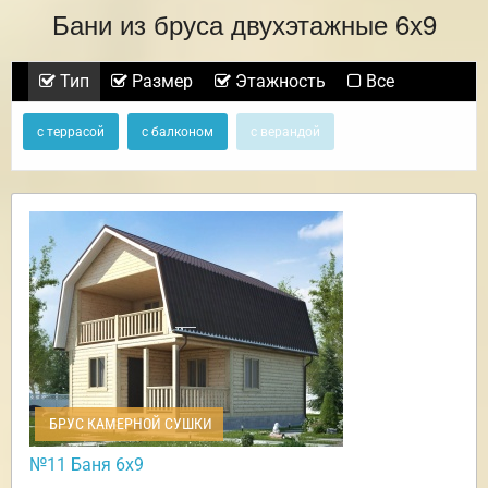
Бани из бруса двухэтажные 6х9
Тип
Размер
Этажность
Все
с террасой
с балконом
с верандой
БРУС КАМЕРНОЙ СУШКИ
№11 Баня 6х9