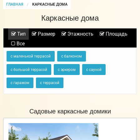
ГЛАВНАЯ
CURRENT:
КАРКАСНЫЕ ДОМА
Каркасные дома
Тип
Размер
Этажность
Площадь
Все
с маленькой террасой
с балконом
с большой террасой
с эркером
с сауной
с гаражом
с террасой
Садовые каркасные домики