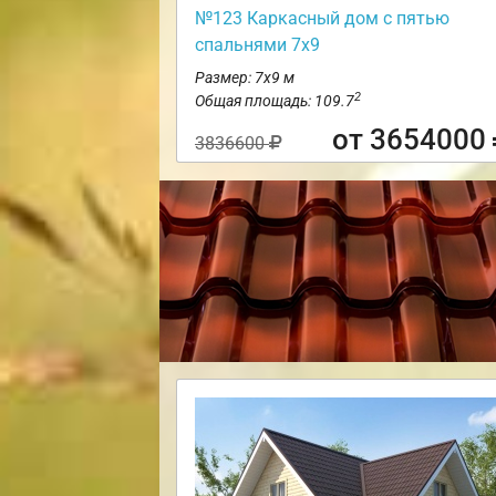
№123 Каркасный дом с пятью
спальнями 7х9
Размер: 7х9 м
2
Общая площадь: 109.7
от 3654000
3836600