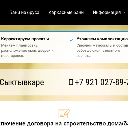
а
Бани из бруса
Каркасные бани
Информация
Корректируем проекты
Уточняем комплектацию
Меняем планировку,
Сверяем материалы и состав
расположение окон, дверей и
работ до окончательного
перегородок.
расчёта.
 Сыктывкаре
+7 921 027-89-