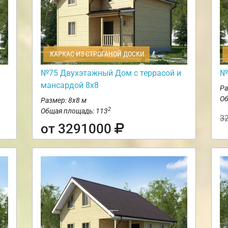
КАРКАС ИЗ СТРОГАНОЙ ДОСКИ
№75 Двухэтажный Дом с террасой и
№
мансардой 8х8
Ра
Об
Размер: 8х8 м
2
Общая площадь: 113
3
от 3291000