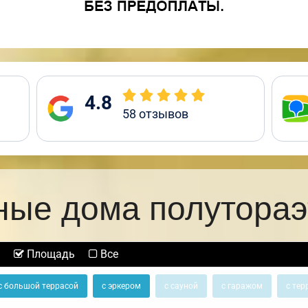
4.8
58
отзывов
ные дома полутора
Площадь
Все
с большой террасой
с эркером
с сауной
с гаражом
с тер