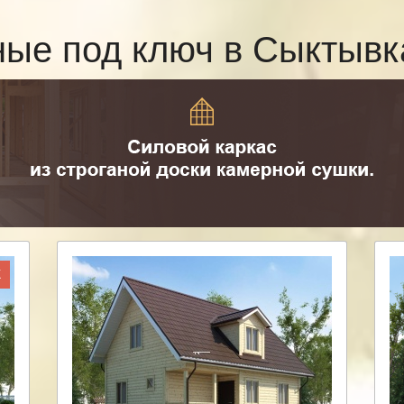
ные под ключ в Сыктыв
Ж