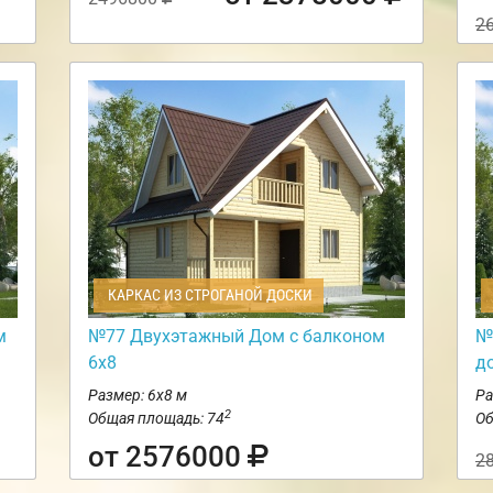
2
КАРКАС ИЗ СТРОГАНОЙ ДОСКИ
м
№77 Двухэтажный Дом с балконом
№
6х8
д
Размер: 6х8 м
Ра
2
Общая площадь: 74
Об
от 2576000
2