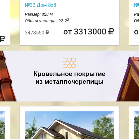
№32 Дом 8х8
№
Размер: 8х8 м
Ра
2
Общая площадь: 92.2
Об
от 3313000
о
3478550