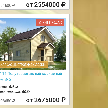
от 2554000
681600
ХИТ ПРОДАЖ
КАРКАС ИЗ СТРОГАНОЙ ДОСКИ
116 Полутораэтажный каркасный
ом 8х6
змер: 6х8 м
2
щая площадь: 60.8
от 2675000
808650