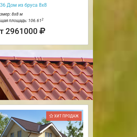
36 Дом из бруса 8х8
змер: 8х8 м
2
щая площадь: 106.61
т 2961000
ХИТ ПРОДАЖ