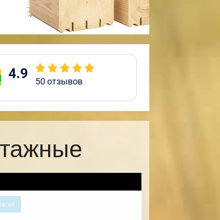
4.9
50
отзывов
этажные
расой