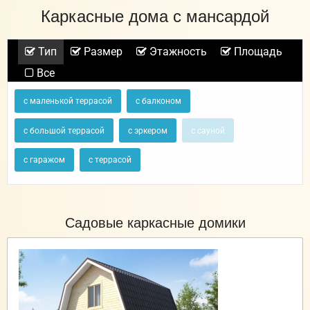
Каркасные дома с мансардой
Тип
Размер
Этажность
Площадь
Все
с маленькой террасой
с балконом
с большой террасой
с эркером
с сауной
с гаражом
с террасой
Садовые каркасные домики