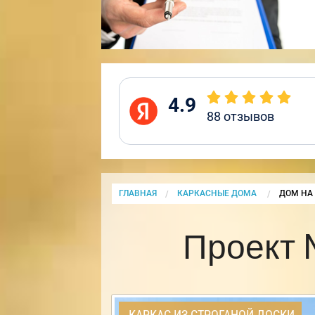
4.9
88
отзывов
ГЛАВНАЯ
КАРКАСНЫЕ ДОМА
CURRENT
ДОМ НА 
Проект 
КАРКАС ИЗ СТРОГАНОЙ ДОСКИ