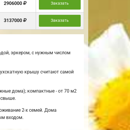
2906000
Заказать
3137000
Заказать
рдой, эркером, с нужным числом
Двухскатную крышу считают самой
жные дома); компактные - от 70 м2
 свыше.
оживание 2-х семей. Дома
ым входом.