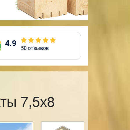
4.9
50
отзывов
ты 7,5х8