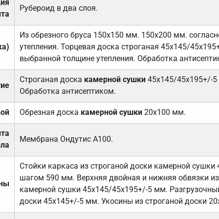
ция
Рубероид в два слоя.
та
Из обрезного бруса 150х150 мм. 150х200 мм. соглас
ка)
утепления. Торцевая доска строганая 45х145/45х195+
выбранной толщине утепления. Обработка антисепти
Строганая доска
камерной сушки
45х145/45х195+/-5
тие
Обработка антисептиком.
вой
Обрезная доска
камерной сушки
20х100 мм.
ита
Мембрана Ондутис А100.
ола
Стойки каркаса из строганой доски камерной сушки 
шагом 590 мм. Верхняя двойная и нижняя обвязки из
ены
камерной сушки 45х145/45х195+/-5 мм. Разгрузочный
доски 45х145+/-5 мм. Укосины из строганой доски 20