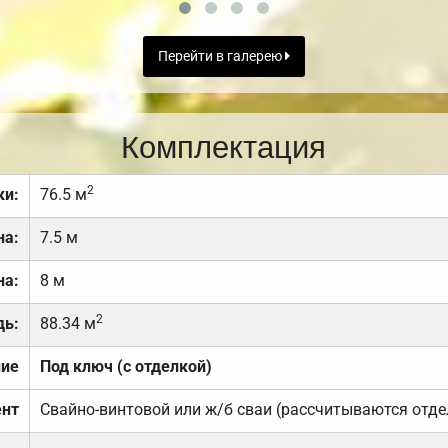
Перейти в галерею
Комплектация
2
ки:
76.5 м
на:
7.5 м
на:
8 м
2
дь:
88.34 м
ние
Под ключ (с отделкой)
нт
Свайно-винтовой или ж/б сваи (рассчитываются отде