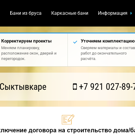
а
Бани из бруса
Каркасные бани
Информация
Корректируем проекты
Уточняем комплектацию
Меняем планировку,
Сверяем материалы и состав
расположение окон, дверей и
работ до окончательного
перегородок.
расчёта.
 Сыктывкаре
+7 921 027-89-