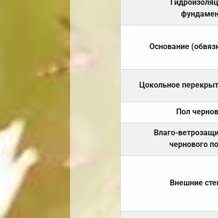
Гидроизоля
фундамен
Основание (обвяз
Цокольное перекры
Пол черно
Влаго-ветрозащ
чернового п
Внешние ст