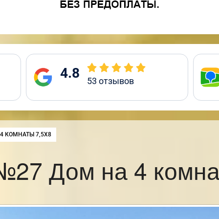
4.8
53
отзывов
:
4 КОМНАТЫ 7,5Х8
№27 Дом на 4 комна