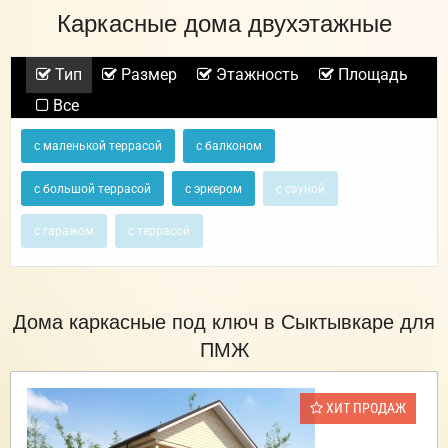
Каркасные дома двухэтажные
Тип
Размер
Этажность
Площадь
Все
с маленькой террасой
с балконом
с большой террасой
с эркером
с сауной
с гаражом
с террасой
Дома каркасные под ключ в Сыктывкаре для
ПМЖ
ХИТ ПРОДАЖ