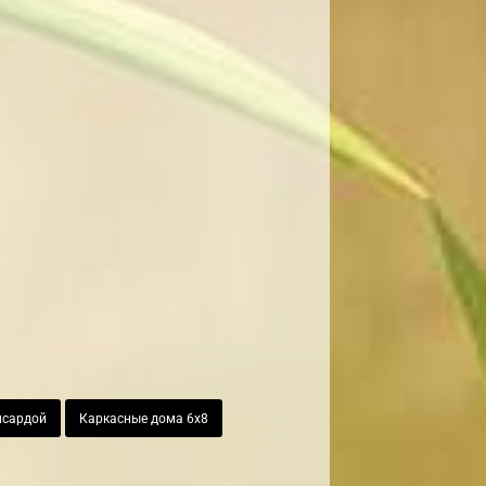
нсардой
Каркасные дома 6х8