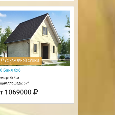
БРУС КАМЕРНОЙ СУШКИ
6 Баня 6х6
змер: 6х6 м
2
щая площадь: 57
т 1069000