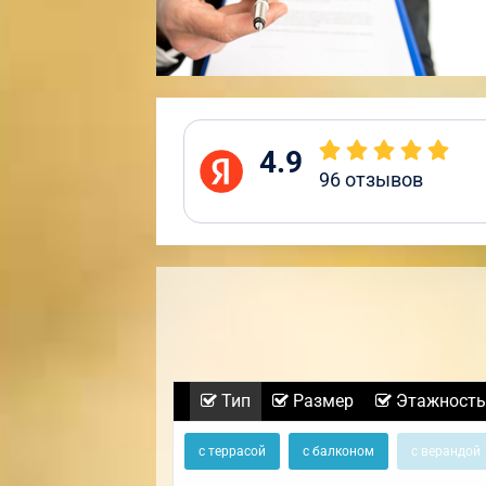
4.9
96
отзывов
Тип
Размер
Этажность
с террасой
с балконом
с верандой