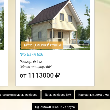
БРУС КАМЕРНОЙ СУШКИ
№5 Баня 6х6
Размер: 6х6 м
2
Общая площадь: 66
от 1113000
дноэтажные дома из бруса
Дома из бруса 8х9
Каркасные дома с ма
Одноэтажные бани из бруса