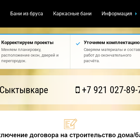
а
Бани из бруса
Каркасные бани
Информация
Корректируем проекты
Уточняем комплектацию
Меняем планировку,
Сверяем материалы и состав
расположение окон, дверей и
работ до окончательного
перегородок.
расчёта.
 Сыктывкаре
+7 921 027-89-