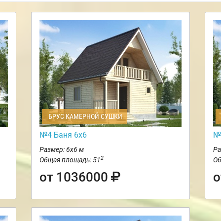
БРУС КАМЕРНОЙ СУШКИ
№4 Баня 6х6
№
Размер: 6х6 м
Ра
2
Общая площадь: 51
Об
от 1036000
о