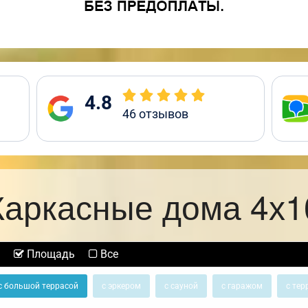
4.8
46
отзывов
Каркасные дома 4х1
Площадь
Все
с большой террасой
с эркером
с сауной
с гаражом
с тер