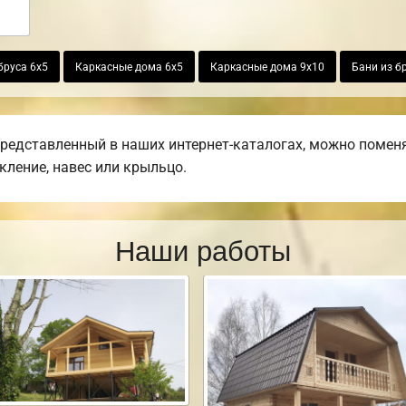
бруса 6х5
Каркасные дома 6х5
Каркасные дома 9х10
Бани из б
представленный в наших интернет-каталогах, можно поменя
екление, навес или крыльцо.
Наши работы