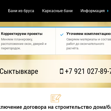
а
Бани из бруса
Каркасные бани
Информация
Корректируем проекты
Уточняем комплектацию
Меняем планировку,
Сверяем материалы и состав
расположение окон, дверей и
работ до окончательного
перегородок.
расчёта.
 Сыктывкаре
+7 921 027-89-