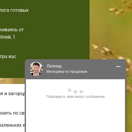
лога готовых
киваясь от
блей, 1
тра вас
Леонид
Менеджер по продажам
Здравствуйте! Я могу 
я и загородные. На нашем онлайн-
проконсультировать Вас по нашим 
акциям и проектам.
Только что
роить по своим вкусам.
маленьких и дешевых до больших