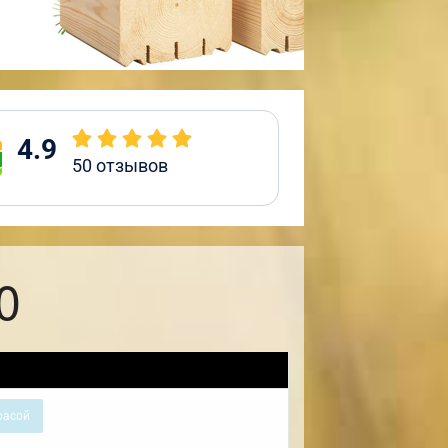
4.9
50
отзывов
0
расой