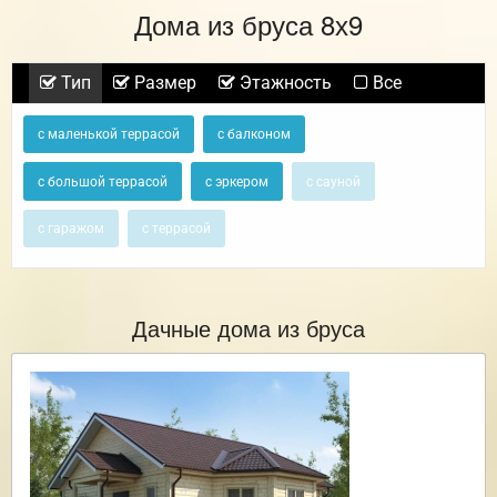
Дома из бруса 8х9
Тип
Размер
Этажность
Все
с маленькой террасой
с балконом
с большой террасой
с эркером
с сауной
с гаражом
с террасой
Дачные дома из бруса