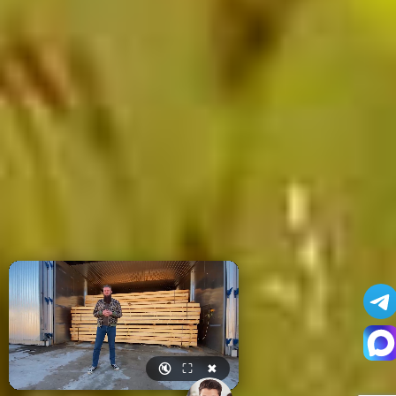
🔇
⛶
✖