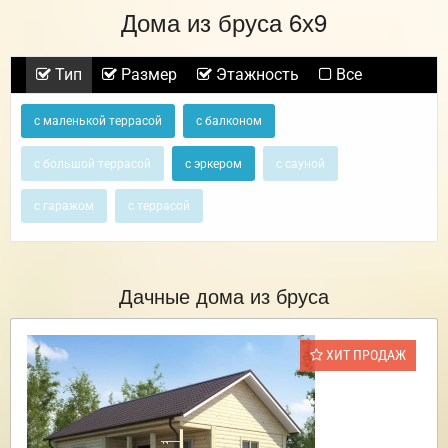
Дома из бруса 6х9
Тип
Размер
Этажность
Все
с маленькой террасой
с балконом
с большой террасой
с эркером
с сауной
с гаражом
с террасой
Дачные дома из бруса
ХИТ ПРОДАЖ