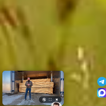
🔇
⛶
✖