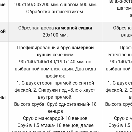
влажности
тие
100х150/50х200 мм. с шагом 600 мм.
шагом
Обработка антисептиком.
Обрезная доска
камерной сушки
Обрезна
вой
20х100 мм.
влаж
Профилированный брус
камерной
Проф
сушки
, сечением
естественн
90х140/140х140/190х140 мм. по
90х140/1
выбранной комплектации. Два вида
выбранной 
профиля:
1. С двух сторон, прямой со снятой
1. С двух 
фаской. 2. Снаружи под «блок- хаус»,
фаской. 2. 
ены
внутри прямой.
в
Высота сруба: Сруб одноэтажный- 18
Высота сруб
венцов
Сруб с мансардой- 18 венцов
Сруб с 
Сруб в 1,5 этажа- 18 венцов, далее
Сруб в 1,5