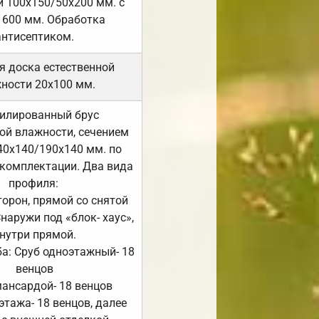
 100х150/50х200 мм. с
 600 мм. Обработка
антисептиком.
я доска естественной
ности 20х100 мм.
илированный брус
ой влажности, сечением
40х140/190х140 мм. по
комплектации. Два вида
профиля:
сторон, прямой со снятой
Снаружи под «блок- хаус»,
нутри прямой.
а: Сруб одноэтажный- 18
венцов
мансардой- 18 венцов
 этажа- 18 венцов, далее