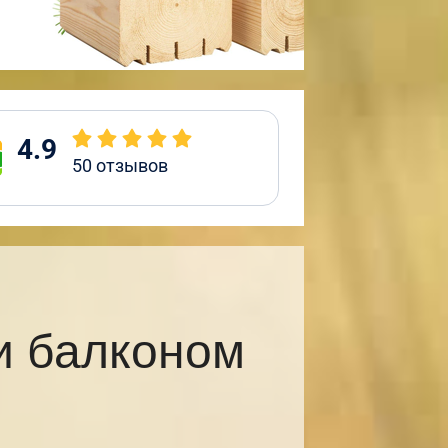
4.9
50
отзывов
и балконом