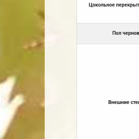
Цокольное перекры
Пол черно
Внешние ст