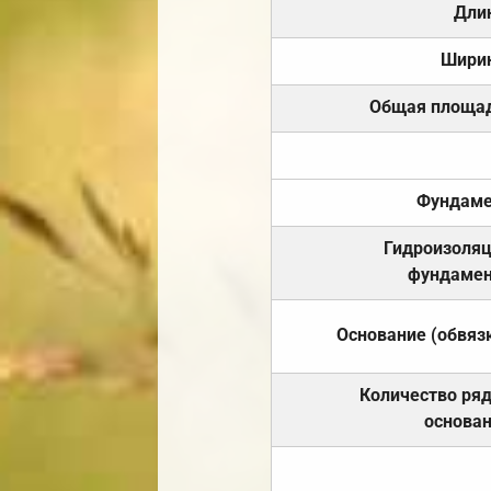
Дли
Шири
Общая площа
Фундаме
Гидроизоля
фундамен
Основание (обвяз
Количество ря
основа