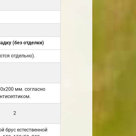
садку (без отделки)
ются отдельно).
50х200 мм. согласно
нтисептиком.
2
й брус естественной