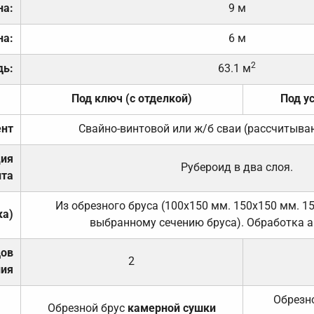
на:
9 м
на:
6 м
2
дь:
63.1 м
Под ключ (с отделкой)
Под у
нт
Свайно-винтовой или ж/б сваи (рассчитыва
ция
Рубероид в два слоя.
та
Из обрезного бруса (100х150 мм. 150х150 мм. 1
ка)
выбранному сечению бруса). Обработка а
дов
2
ния
Обрезно
Обрезной брус
камерной сушки