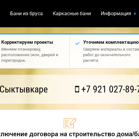
а
Бани из бруса
Каркасные бани
Информация
Корректируем проекты
Уточняем комплектацию
Меняем планировку,
Сверяем материалы и состав
расположение окон, дверей и
работ до окончательного
перегородок.
расчёта.
 Сыктывкаре
+7 921 027-89-