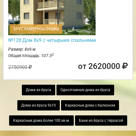
БРУС КАМЕРНОЙ СУШКИ
№128 Дом 8х9 с четырьмя спальнями
Размер: 8х9 м
2
Общая площадь: 107.3
от 2620000
2750900
Дома из бруса
Одноэтажные дома из бруса
Дома из бруса 9х10
Каркасные дома с балконом
Каркасные дома более 100 кв.м.
Бани из бруса с террасой