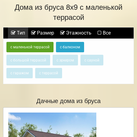
Дома из бруса 8х9 с маленькой
террасой
Тип
Размер
Этажность
Все
с маленькой террасой
с балконом
с большой террасой
с эркером
с сауной
с гаражом
с террасой
Дачные дома из бруса