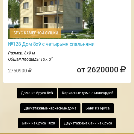
БРУС КАМЕРНОЙ СУШКИ
№128 Дом 8х9 с четырьмя спальнями
Размер: 8х9 м
2
Общая площадь: 107.3
от 2620000
2750900
Дома из бруса 8х8
Каркасные дома с мансардой
Двухэтажные каркасные дома
Бани из бруса
Бани из бруса 10х8
Двухэтажные бани из бруса