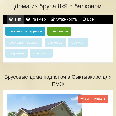
Дома из бруса 8х9 с балконом
Тип
Размер
Этажность
Все
с маленькой террасой
с балконом
с большой террасой
с эркером
с сауной
с гаражом
с террасой
Брусовые дома под ключ в Сыктывкаре для
ПМЖ
ХИТ ПРОДАЖ