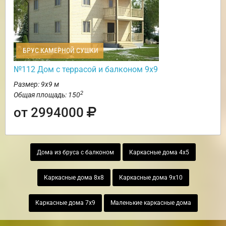
БРУС КАМЕРНОЙ СУШКИ
№112 Дом с террасой и балконом 9х9
Размер: 9х9 м
2
Общая площадь: 150
от 2994000
Дома из бруса с балконом
Каркасные дома 4х5
Каркасные дома 8х8
Каркасные дома 9х10
Каркасные дома 7х9
Маленькие каркасные дома