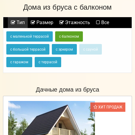
Дома из бруса с балконом
Тип
Размер
Этажность
Все
с маленькой террасой
с балконом
с большой террасой
с эркером
с сауной
с гаражом
с террасой
Дачные дома из бруса
ХИТ ПРОДАЖ