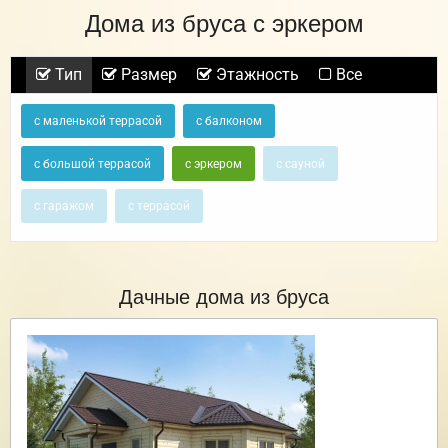
Дома из бруса с эркером
Тип
Размер
Этажность
Все
с маленькой террасой
с балконом
с большой террасой
с эркером
с сауной
с гаражом
с террасой
Дачные дома из бруса