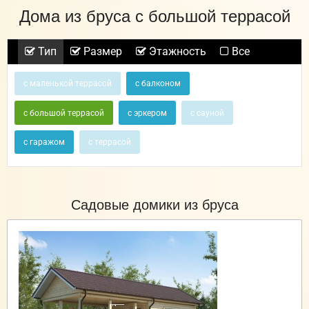
Дома из бруса с большой террасой
Тип
Размер
Этажность
Все
с маленькой террасой
с балконом
с большой террасой
с эркером
с сауной
с гаражом
с террасой
Садовые домики из бруса