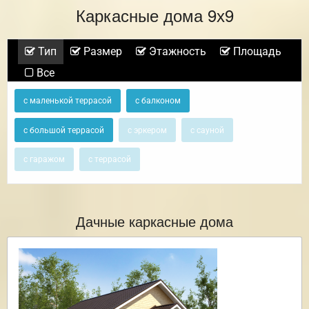
Каркасные дома 9х9
Тип
Размер
Этажность
Площадь
Все
с маленькой террасой
с балконом
с большой террасой
с эркером
с сауной
с гаражом
с террасой
Дачные каркасные дома