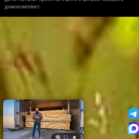
домокомплект.
🔇
⛶
✖