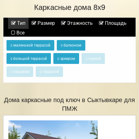
Каркасные дома 8х9
Тип
Размер
Этажность
Площадь
Все
с маленькой террасой
с балконом
с большой террасой
с эркером
с сауной
с гаражом
с террасой
Дома каркасные под ключ в Сыктывкаре для
ПМЖ