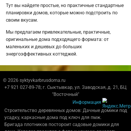
Тут вы найдете простые, но практичные стандартные
планировки домов, которые можно подстроить по
своим вкусам.
Мы предлагаем привлекательные, практичные,
оригинальные дома подходящего формата: от
маленьких и дешевых до больших
энергоэффективных коттеджей.
© 2026 syktyvkarbrusdoma.ru
+7 921 027-89-78; г. Сыктывкар, ул. Заводская, д. 21, БЦ
"Восточный"
Информация
Строительство деревянных домов: Дачные домики под
усадку, каркасные дома под ключ для пмж.
Бригада плотников постороит садовые домики для