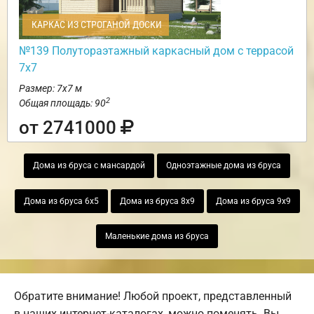
КАРКАС ИЗ СТРОГАНОЙ ДОСКИ
№139 Полутораэтажный каркасный дом с террасой
7х7
Размер: 7х7 м
2
Общая площадь: 90
от 2741000
Дома из бруса с мансардой
Одноэтажные дома из бруса
Дома из бруса 6х5
Дома из бруса 8х9
Дома из бруса 9х9
Маленькие дома из бруса
Обратите внимание! Любой проект, представленный
в наших интернет-каталогах, можно поменять. Вы