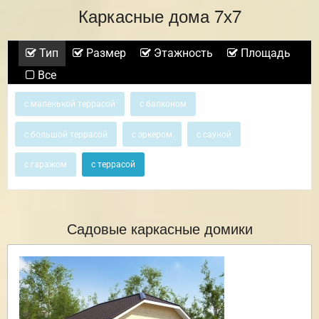
Каркасные дома 7х7
Тип
Размер
Этажность
Площадь
Все
с маленькой террасой
с балконом
с большой террасой
с эркером
с сауной
с гаражом
с террасой
Садовые каркасные домики