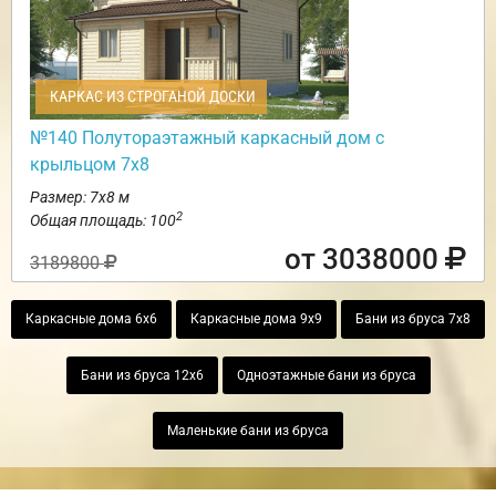
КАРКАС ИЗ СТРОГАНОЙ ДОСКИ
№140 Полутораэтажный каркасный дом с
крыльцом 7х8
Размер: 7х8 м
2
Общая площадь: 100
от 3038000
3189800
Каркасные дома 6х6
Каркасные дома 9х9
Бани из бруса 7х8
Бани из бруса 12х6
Одноэтажные бани из бруса
Маленькие бани из бруса