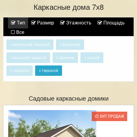
Каркасные дома 7х8
Тип
Размер
Этажность
Площадь
Все
с маленькой террасой
с балконом
с большой террасой
с эркером
с сауной
с гаражом
с террасой
Садовые каркасные домики
ХИТ ПРОДАЖ