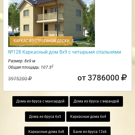
КАРКАС ИЗ СТРОГАНОЙ ДОСКИ
№128 Каркасный дом 8х9 с четырьмя спальнями
Размер: 8х9 м
2
Общая площадь: 107.3
от 3786000
3975200
Дома из бруса с мансардой
Дома из бруса с верандой
Дома из бруса 6х5
Каркасные дома 6х4
Каркасные дома 6х8
Бани из бруса 12х6