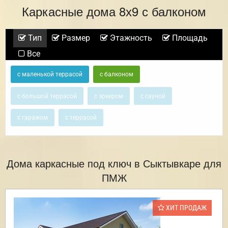
Каркасные дома 8х9 с балконом
Тип
Размер
Этажность
Площадь
Все
с маленькой террасой
с балконом
с большой террасой
с эркером
с сауной
с гаражом
с террасой
Дома каркасные под ключ в Сыктывкаре для
ПМЖ
ХИТ ПРОДАЖ