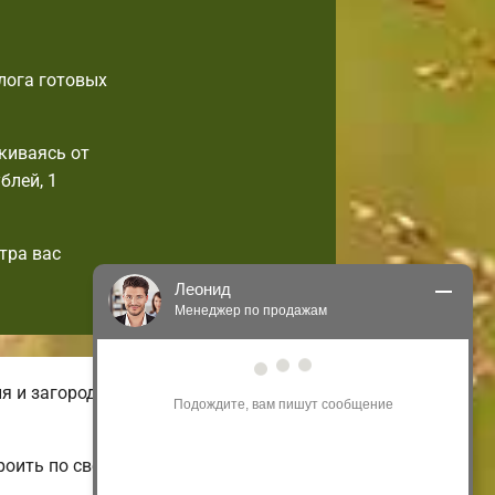
лога готовых
киваясь от
блей, 1
тра вас
Леонид
Менеджер по продажам
Здравствуйте! Я могу 
я и загородные. На нашем онлайн-
проконсультировать Вас по нашим 
акциям и проектам.
Только что
роить по своим вкусам.