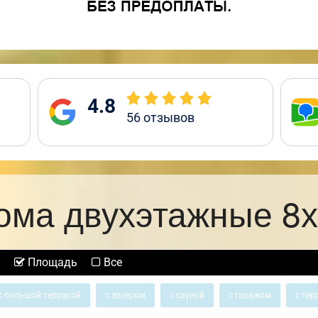
4.8
56
отзывов
ома двухэтажные 8х
Площадь
Все
с большой террасой
с эркером
с сауной
с гаражом
с тер