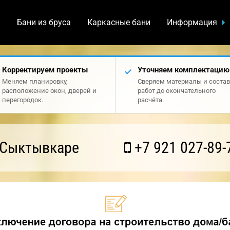
а
Бани из бруса
Каркасные бани
Информация
Корректируем проекты
Уточняем комплектацию
Меняем планировку,
Сверяем материалы и состав
расположение окон, дверей и
работ до окончательного
перегородок.
расчёта.
 Сыктывкаре
+7 921 027-89-