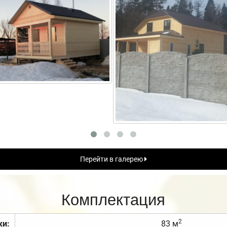
Перейти в галерею
Комплектация
2
ки:
83 м