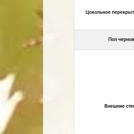
Цокольное перекры
Пол черно
Внешние ст