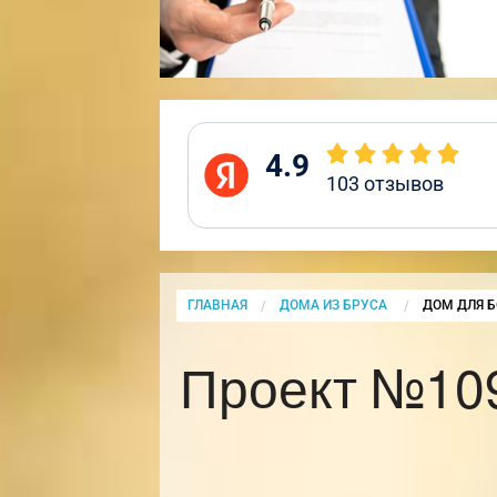
4.9
103
отзывов
ГЛАВНАЯ
ДОМА ИЗ БРУСА
CURRENT:
ДОМ ДЛЯ Б
Проект №109