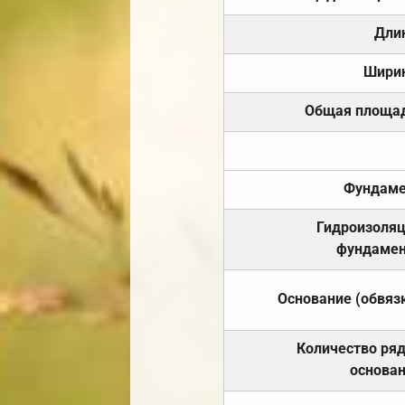
Дли
Шири
Общая площа
Фундаме
Гидроизоля
фундамен
Основание (обвяз
Количество ря
основа