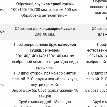
Обрезно
Обрезной брус
камерной сушки
влажности
тие
100х150/50х200 мм. с шагом 600 мм.
шагом
Обработка антисептиком.
Обрезная доска
камерной сушки
Обрезна
вой
20х100 мм.
влаж
Профилированный брус
камерной
Проф
сушки
, сечением
естественн
90х140/140х140/190х140 мм. по
90х140/1
выбранной комплектации. Два вида
выбранной 
профиля:
1. С двух сторон, прямой со снятой
1. С двух 
фаской. 2. Снаружи под «блок- хаус»,
фаской. 2. 
ены
внутри прямой.
в
Высота сруба: Сруб одноэтажный- 18
Высота сруб
венцов
Сруб с мансардой- 18 венцов
Сруб с 