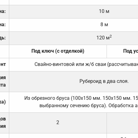
на:
10 м
на:
8 м
2
дь:
120 м
Под ключ (с отделкой)
Под у
нт
Свайно-винтовой или ж/б сваи (рассчитыва
ция
Рубероид в два слоя.
та
Из обрезного бруса (100х150 мм. 150х150 мм. 1
ка)
выбранному сечению бруса). Обработка а
дов
2
ния