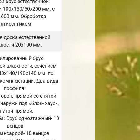
й брус естественной
 100х150/50х200 мм. с
 600 мм. Обработка
антисептиком.
я доска естественной
ности 20х100 мм.
илированный брус
ой влажности, сечением
40х140/190х140 мм. по
комплектации. Два вида
профиля:
сторон, прямой со снятой
Снаружи под «блок- хаус»,
нутри прямой.
а: Сруб одноэтажный- 18
венцов
мансардой- 18 венцов