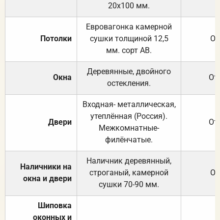
20х100 мм.
Евровагонка камерной
Потолки
сушки толщиной 12,5
От
мм. сорт АВ.
Деревянные, двойного
Окна
От
остекления.
Входная- металлическая,
утеплённая (Россия).
Двери
От
Межкомнатные-
филёнчатые.
Наличник деревянный,
Наличники на
строганый, камерной
От
окна и двери
сушки 70-90 мм.
Шиповка
оконных и