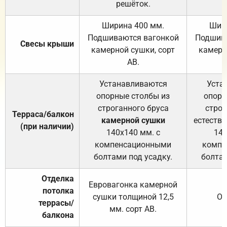
решёток.
Ширина 400 мм.
Шир
Подшиваются вагонкой
Подшива
Свесы крыши
камерной сушки, сорт
камерн
АВ.
Устанавливаются
Уста
опорные столбы из
опорн
строганного бруса
строг
Терраса/балкон
камерной сушки
естеств
(при наличии)
140х140 мм. с
140
компенсационными
компе
болтами под усадку.
болтам
Отделка
Евровагонка камерной
потолка
сушки толщиной 12,5
От
террасы/
мм. сорт АВ.
балкона