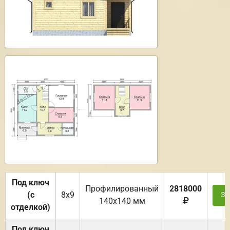
Под ключ
Профилированный
2818000
(с
8х9
За
140х140 мм
отделкой)
Под ключ