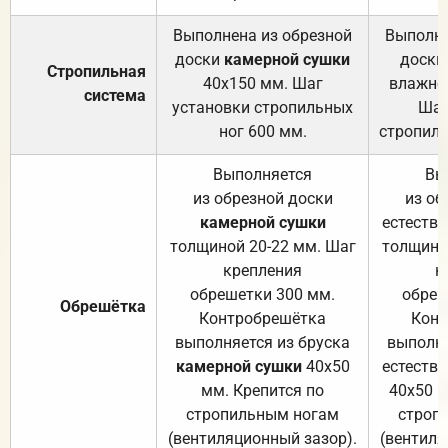
Выполнена из обрезной
Выполне
доски
камерной сушки
доски
Стропильная
40х150 мм. Шаг
влажно
система
установки стропильных
Шаг
ног 600 мм.
стропиль
Выполняется
Вы
из обрезной доски
из об
камерной сушки
естеств
толщиной 20-22 мм. Шаг
толщино
крепления
к
обрешетки 300 мм.
обреш
Обрешётка
Контробрешётка
Конт
выполняется из бруска
выполня
камерной сушки
40х50
естеств
мм. Крепится по
40х50 м
стропильным ногам
строп
(вентиляционный зазор).
(вентиля