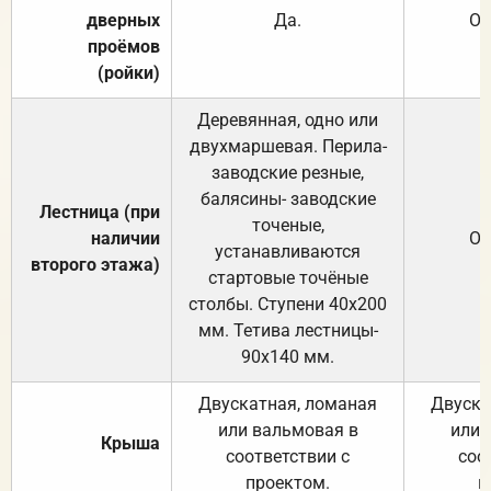
дверных
Да.
От
проёмов
(ройки)
Деревянная, одно или
двухмаршевая. Перила-
заводские резные,
балясины- заводские
Лестница (при
точеные,
наличии
От
устанавливаются
второго этажа)
стартовые точёные
столбы. Ступени 40х200
мм. Тетива лестницы-
90х140 мм.
Двускатная, ломаная
Двуска
или вальмовая в
или 
Крыша
соответствии с
соо
проектом.
п