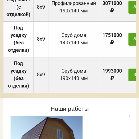
Профилированный
3071000
(с
8х9
За
190х140 мм
отделкой)
Под
усадку
Cруб дома
1751000
8х9
За
(без
140х140 мм
отделки)
Под
усадку
Cруб дома
1993000
8х9
За
(без
190х140 мм
отделки)
Наши работы