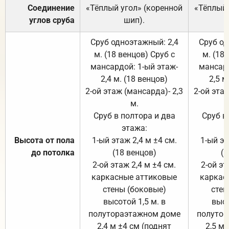
Соединение
«Тёплый угол» (коренной
«Тёплый 
углов сруба
шип).
Сруб одноэтажный: 2,4
Сруб од
м. (18 венцов) Сруб с
м. (18
мансардой: 1-ый этаж-
мансард
2,4 м. (18 венцов)
2,5 м
2-ой этаж (мансарда)- 2,3
2-ой этаж
м.
Сруб в полтора и два
Сруб в
этажа:
Высота от пола
1-ый этаж 2,4 м ±4 см.
1-ый эт
до потолка
(18 венцов)
(1
2-ой этаж 2,4 м ±4 см.
2-ой эт
каркасные аттиковые
каркас
стены (боковые)
стен
высотой 1,5 м. в
высо
полутораэтажном доме
полутор
2,4 м ±4 см (поднят
2,5 м 