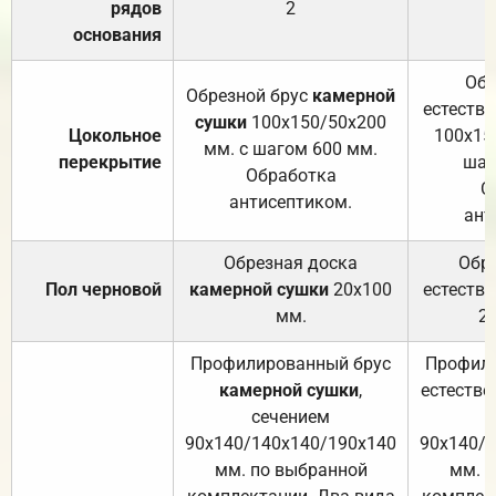
рядов
2
основания
Обр
Обрезной брус
камерной
естеств
сушки
100х150/50х200
Цокольное
100х15
мм. с шагом 600 мм.
перекрытие
шаг
Обработка
О
антисептиком.
ант
Обрезная доска
Обр
Пол черновой
камерной сушки
20х100
естеств
мм.
2
Профилированный брус
Профили
камерной сушки
,
естестве
сечением
с
90х140/140х140/190х140
90х140/
мм. по выбранной
мм. 