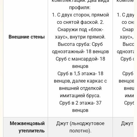
комплектации. Два вида
комплек
профиля:
п
1. С двух сторон, прямой
1. С дву
со снятой фаской. 2.
со сня
Снаружи под «блок-
Снару
Внешние стены
хаус», внутри прямой.
хаус», 
Высота сруба: Сруб
Высот
одноэтажный- 18 венцов
одноэта
Сруб с мансардой- 18
Сруб с
венцов
Сруб в 1,5 этажа- 18
Сруб в
венцов, далее каркас с
венцов,
внешней отделкой
внеш
имитацией бруса.
имит
Сруб в 2 этажа- 37
Сруб 
венцов
Межвенцовый
Джут (льноджутовое
Джут 
утеплитель
полотно).
п