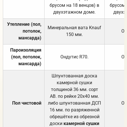
брусом на 18 венцов) в
брусом 
двухэтажном доме.
двухэ
Утепление (пол,
Минеральная вата
Knauf
потолок,
От
150
мм.
мансарда)
Пароизоляция
(пол, потолок,
Ондутис
R70
.
От
мансарда)
Шпунтованная доска
камерной сушки
толщиной 36 мм. сорт
АВ. по рейке 20х40 мм.
Пол чистовой
либо шпунтованная ДСП
От
16 мм. по разряженной
обрешётке из обрезной
доски
камерной сушки