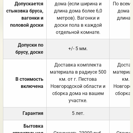
Допускается
дома (если ширина и
По всему
стыковка бруса,
длина дома более 6,0
дома (
вагонки и
метров). Вагонки и
длина 
половой доски
доски пола в каждой
отдельной комнате.
Допуски по
+/- 5 мм.
брусу, доске
Доставка комплекта
Достав
материала в радиусе 500
материал
В стоимость
км. от г. Пестова
км. 
включена
Новгородской области и
Новгоро
сборка дома на вашем
сборка
участке.
Гарантия
5 лет.
Бытовка