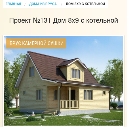
ГЛАВНАЯ
ДОМА ИЗ БРУСА
CURRENT:
ДОМ 8Х9 С КОТЕЛЬНОЙ
Проект №131 Дом 8х9 с котельной
БРУС КАМЕРНОЙ СУШКИ