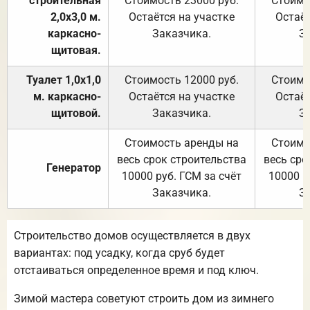
строительная
Стоимость 23000 руб.
Стоимо
2,0х3,0 м.
Остаётся на участке
Остаёт
каркасно-
Заказчика.
З
щитовая.
Туалет 1,0х1,0
Стоимость 12000 руб.
Стоимо
м. каркасно-
Остаётся на участке
Остаёт
щитовой.
Заказчика.
З
Стоимость аренды на
Стоимо
весь срок строительства
весь сро
Генератор
10000 руб. ГСМ за счёт
10000 р
Заказчика.
З
Строительство домов осуществляется в двух
вариантах: под усадку, когда сруб будет
отстаиваться определенное время и под ключ.
Зимой мастера советуют строить дом из зимнего