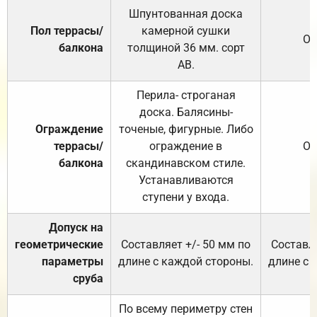
Шпунтованная доска
Пол террасы/
камерной сушки
От
балкона
толщиной 36 мм. сорт
АВ.
Перила- строганая
доска. Балясины-
Ограждение
точеные, фигурные. Либо
террасы/
ограждение в
От
балкона
скандинавском стиле.
Устанавливаются
ступени у входа.
Допуск на
геометрические
Составляет +/- 50 мм по
Составля
параметры
длине с каждой стороны.
длине с 
сруба
По всему периметру стен