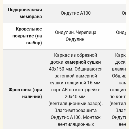
Подкровельная
Ондутис А100
Он
мембрана
Кровельное
Ондулин, Черепица
Ондул
покрытие (на
Ондулин.
выбор)
Каркас из обрезной
Карка
доски
камерной сушки
доски
40х150 мм. Обшиваются
влажно
вагонкой камерной
Обшива
сушки толщиной 16 мм.
каме
Фронтоны (при
сорт АВ по контррейке
толщиной
наличии)
20х40 мм.
по контр
(вентиляционный зазор).
(вентиля
Влаго-ветрозащита
Влаго
Ондутис А100. Монтаж
Ондути
вентиляционных
вент