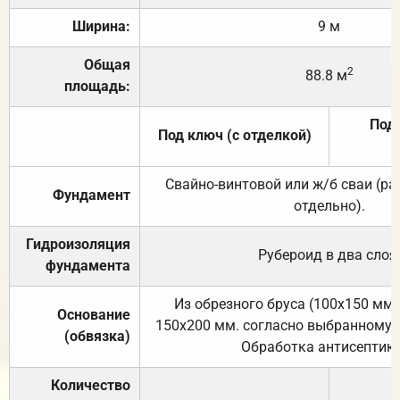
Ширина:
9 м
Общая
2
88.8 м
площадь:
Под 
Под ключ (с отделкой)
Свайно-винтовой или ж/б сваи (р
Фундамент
отдельно).
Гидроизоляция
Рубероид в два слоя
фундамента
Из обрезного бруса (100х150 мм.
Основание
150х200 мм. согласно выбранному с
(обвязка)
Обработка антисептик
Количество