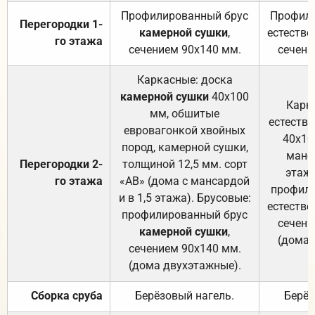
Профилированный брус
Профили
Перегородки 1-
камерной сушки
,
естестве
го этажа
сечением 90х140 мм.
сечени
Каркасные: доска
камерной сушки
40х100
Карк
мм, обшитые
естеств
евровагонкой хвойных
40х10
пород, камерной сушки,
манса
Перегородки 2-
толщиной 12,5 мм. сорт
этажа
го этажа
«АВ» (дома с мансардой
профили
и в 1,5 этажа). Брусовые:
естестве
профилированный брус
сечени
камерной сушки
,
(дома 
сечением 90х140 мм.
(дома двухэтажные).
Сборка сруба
Берёзовый нагель.
Берёз