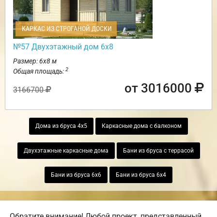
КАРКАС ИЗ СТРОГАНОЙ ДОСКИ
№57 Двухэтажный дом 6х8
Размер: 6х8 м
2
Общая площадь:
от 3016000
3166700
Дома из бруса 4х5
Каркасные дома с балконом
Двухэтажные каркасные дома
Бани из бруса с террасой
Бани из бруса 6х6
Бани из бруса 6х4
Обратите внимание! Любой проект, представленный