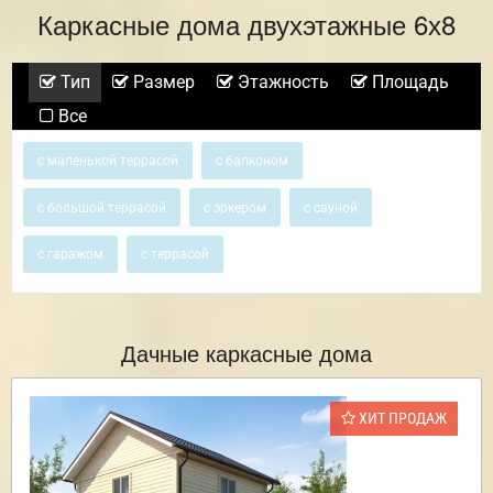
Каркасные дома двухэтажные 6х8
Тип
Размер
Этажность
Площадь
Все
с маленькой террасой
с балконом
с большой террасой
с эркером
с сауной
с гаражом
с террасой
Дачные каркасные дома
ХИТ ПРОДАЖ