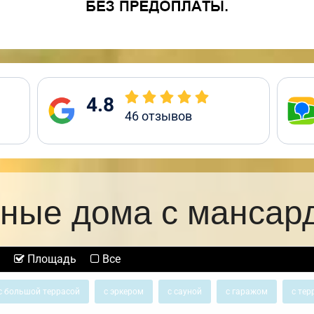
4.8
46
отзывов
ные дома с мансар
Площадь
Все
с большой террасой
с эркером
с сауной
с гаражом
с тер