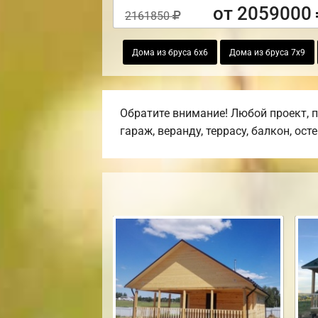
от 2059000
2161850
Дома из бруса 6х6
Дома из бруса 7х9
Обратите внимание! Любой проект, 
гараж, веранду, террасу, балкон, ост