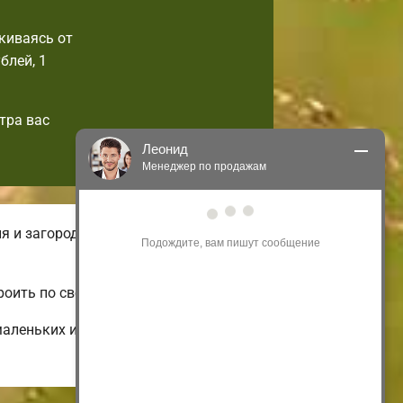
киваясь от
блей, 1
тра вас
Леонид
Менеджер по продажам
Здравствуйте! Я могу 
я и загородные. На нашем онлайн-
проконсультировать Вас по нашим 
акциям и проектам.
Только что
роить по своим вкусам.
маленьких и дешевых до больших