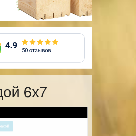
4.9
50
отзывов
дой 6х7
расой