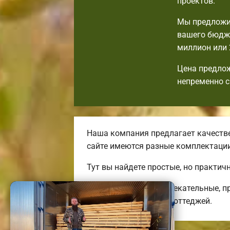
проектов.
Мы предложим
вашего бюдже
миллион или 
Цена предлож
непременно с
Наша компания предлагает качестве
сайте имеются разные комплектаци
Тут вы найдете простые, но практи
Мы предлагаем привлекательные, п
энергоэффективных коттеджей.