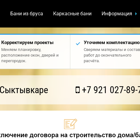
а
Бани из бруса
Каркасные бани
Информация
Корректируем проекты
Уточняем комплектацию
Меняем планировку,
Сверяем материалы и состав
расположение окон, дверей и
работ до окончательного
перегородок.
расчёта.
 Сыктывкаре
+7 921 027-89-