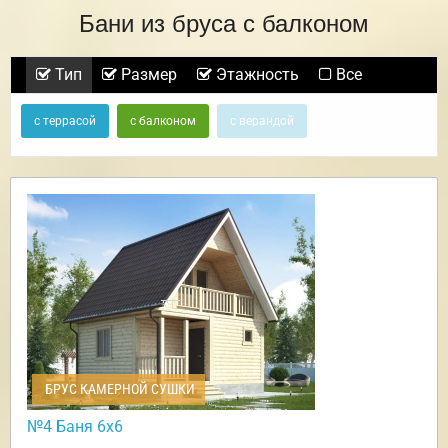
Бани из бруса с балконом
Тип
Размер
Этажность
Все
с террасой
с балконом
с верандой
БРУС КАМЕРНОЙ СУШКИ
№4 Баня 6х6