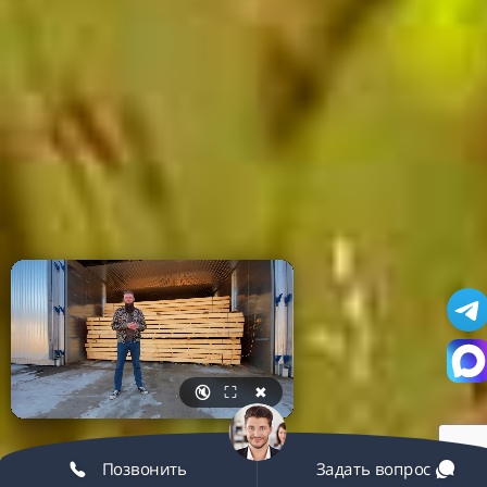
🔇
⛶
✖
Позвонить
Задать вопрос