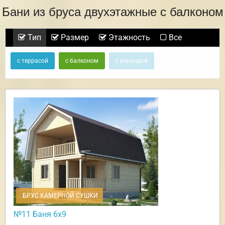
Бани из бруса двухэтажные с балконом
Тип
Размер
Этажность
Все
с террасой
с балконом
с верандой
БРУС КАМЕРНОЙ СУШКИ
№11 Баня 6х9