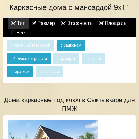
Каркасные дома с мансардой 9х11
Тип
Размер
Этажность
Площадь
Все
с маленькой террасой
с балконом
с большой террасой
с эркером
с сауной
с гаражом
с террасой
Дома каркасные под ключ в Сыктывкаре для
ПМЖ