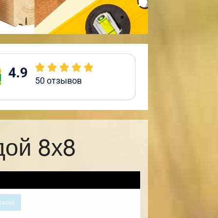
4.9
50
отзывов
дой 8х8
расой