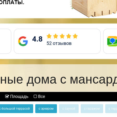
4.8
52
отзывов
ные дома с мансар
Площадь
Все
с большой террасой
с эркером
с сауной
с гаражом
с тер