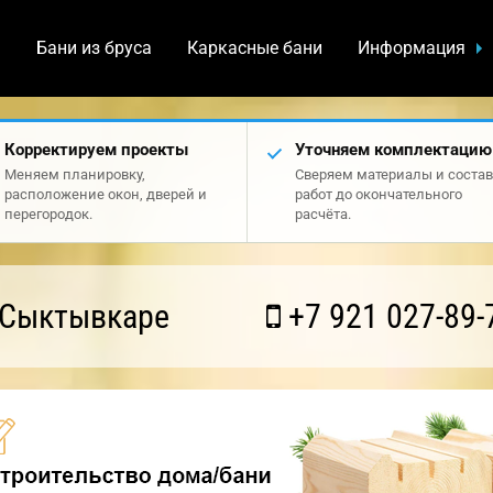
а
Бани из бруса
Каркасные бани
Информация
Корректируем проекты
Уточняем комплектацию
Меняем планировку,
Сверяем материалы и состав
расположение окон, дверей и
работ до окончательного
перегородок.
расчёта.
 Сыктывкаре
+7 921 027-89-