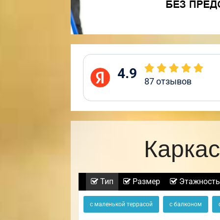
4.9
87
отзывов
Каркас
Тип
Размер
Этажность
с маленькой террасой
с балконом