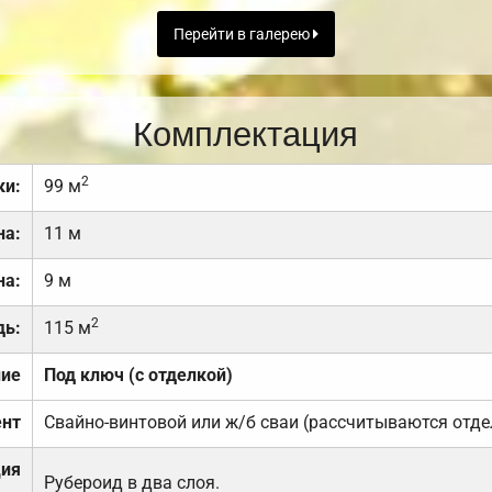
Перейти в галерею
Комплектация
2
ки:
99 м
на:
11 м
на:
9 м
2
дь:
115 м
ние
Под ключ (с отделкой)
нт
Свайно-винтовой или ж/б сваи (рассчитываются отде
ция
Рубероид в два слоя.