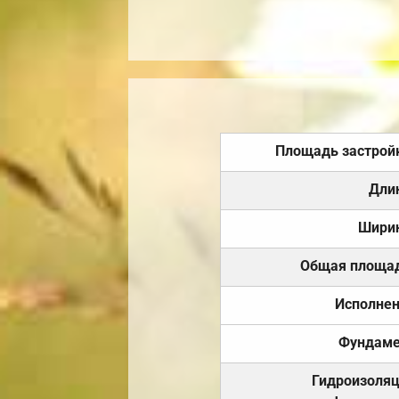
Площадь застрой
Дли
Шири
Общая площа
Исполне
Фундаме
Гидроизоля