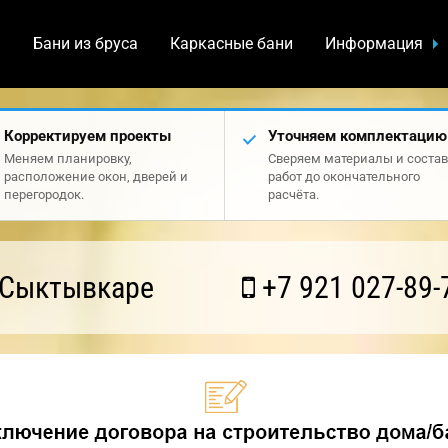
а
Бани из бруса
Каркасные бани
Информация
Корректируем проекты
Уточняем комплектацию
Меняем планировку,
Сверяем материалы и состав
расположение окон, дверей и
работ до окончательного
перегородок.
расчёта.
 Сыктывкаре
+7 921 027-89-