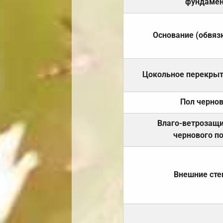
фундамен
Основание (обвяз
Цокольное перекры
Пол черно
Влаго-ветрозащ
чернового п
Внешние ст