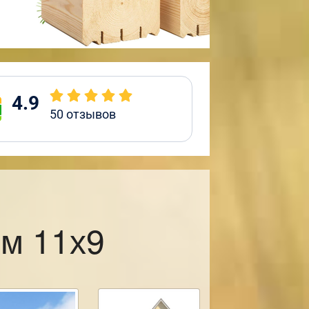
4.9
50
отзывов
м 11х9