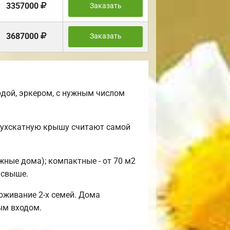
3357000
Заказать
3687000
Заказать
рдой, эркером, с нужным числом
Двухскатную крышу считают самой
жные дома); компактные - от 70 м2
 свыше.
оживание 2-х семей. Дома
ым входом.