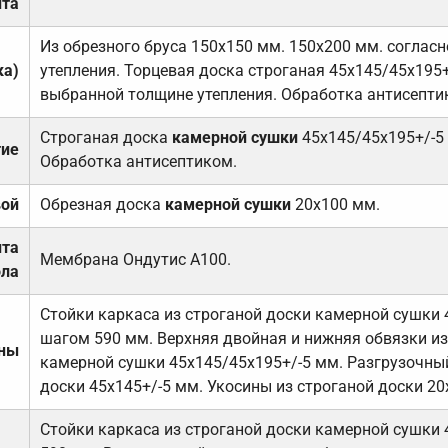
та
Из обрезного бруса 150х150 мм. 150х200 мм. соглас
ка)
утепления. Торцевая доска строганая 45х145/45х195+
выбранной толщине утепления. Обработка антисепти
Строганая доска
камерной сушки
45х145/45х195+/-5
тие
Обработка антисептиком.
вой
Обрезная доска
камерной сушки
20х100 мм.
ита
Мембрана Ондутис А100.
ола
Стойки каркаса из строганой доски камерной сушки 
шагом 590 мм. Верхняя двойная и нижняя обвязки из
ены
камерной сушки 45х145/45х195+/-5 мм. Разгрузочный
доски 45х145+/-5 мм. Укосины из строганой доски 20
Стойки каркаса из строганой доски камерной сушки 