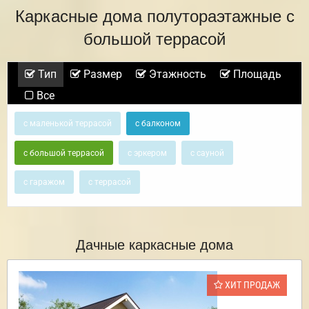
Каркасные дома полутораэтажные с
большой террасой
Тип
Размер
Этажность
Площадь
Все
с маленькой террасой
с балконом
с большой террасой
с эркером
с сауной
с гаражом
с террасой
Дачные каркасные дома
ХИТ ПРОДАЖ