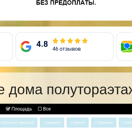
4.8
46
отзывов
е дома полутораэта
Площадь
Все
с большой террасой
с эркером
с сауной
с гаражом
с тер