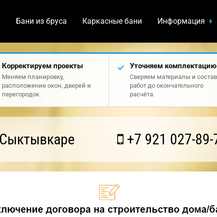
а
Бани из бруса
Каркасные бани
Информация
Корректируем проекты
Уточняем комплектацию
Меняем планировку,
Сверяем материалы и состав
расположение окон, дверей и
работ до окончательного
перегородок.
расчёта.
 Сыктывкаре
+7 921 027-89-