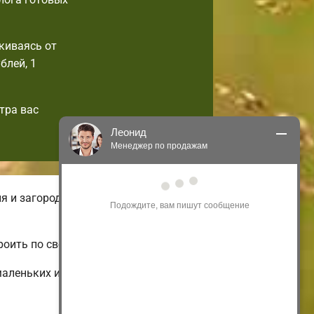
киваясь от
блей, 1
тра вас
Леонид
Менеджер по продажам
Здравствуйте! Я могу 
я и загородные. На нашем онлайн-
проконсультировать Вас по нашим 
акциям и проектам.
Только что
роить по своим вкусам.
маленьких и дешевых до больших