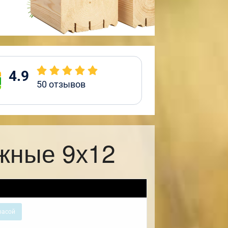
4.9
50
отзывов
жные 9х12
расой