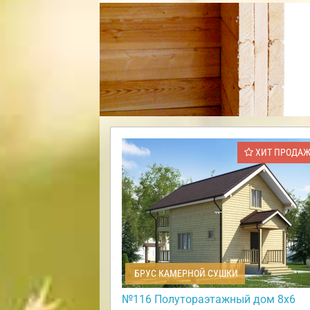
ХИТ ПРОДА
БРУС КАМЕРНОЙ СУШКИ
№116 Полутораэтажный дом 8х6