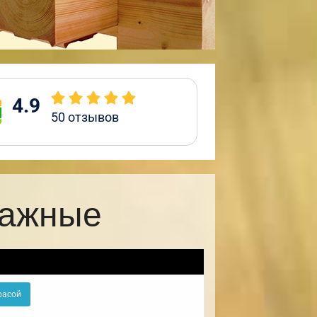
4.9
50
отзывов
тажные
расой