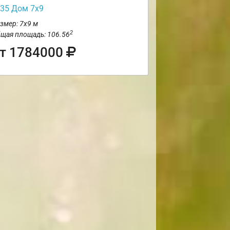
35 Дом 7х9
змер: 7х9 м
2
щая площадь: 106.56
т 1784000