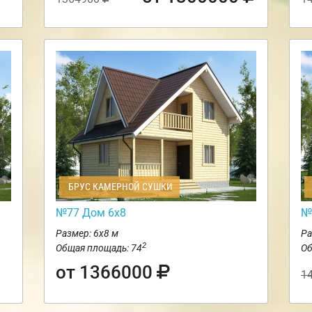
БРУС КАМЕРНОЙ СУШКИ
№77 Дом 6х8
№
Размер: 6х8 м
Ра
2
Общая площадь: 74
Об
от 1366000
1