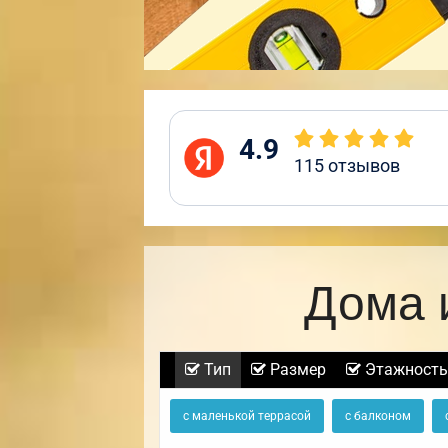
4.9
115
отзывов
Дома 
Тип
Размер
Этажность
с маленькой террасой
с балконом