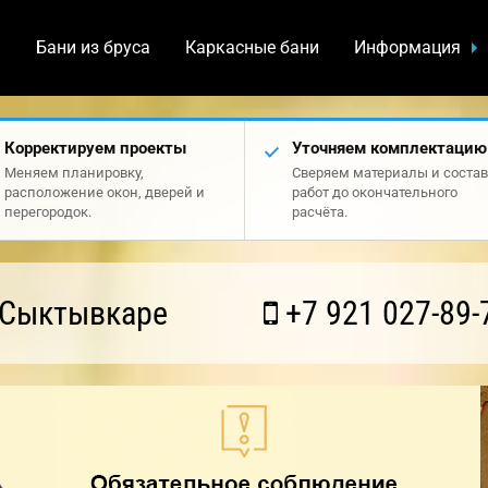
а
Бани из бруса
Каркасные бани
Информация
Корректируем проекты
Уточняем комплектацию
Меняем планировку,
Сверяем материалы и состав
расположение окон, дверей и
работ до окончательного
перегородок.
расчёта.
 Сыктывкаре
+7 921 027-89-