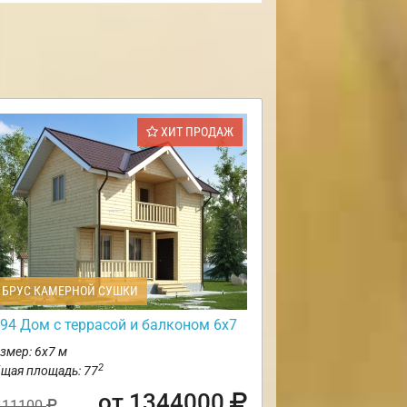
ХИТ ПРОДАЖ
БРУС КАМЕРНОЙ СУШКИ
94 Дом с террасой и балконом 6х7
змер: 6х7 м
2
щая площадь: 77
от 1344000
411100