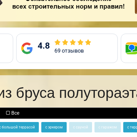
4.8
69
отзывов
из бруса полутораэ
Все
с большой террасой
с эркером
с сауной
с гаражом
с тер