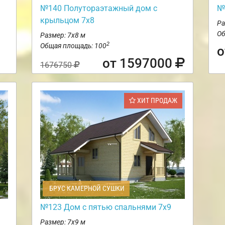
№140 Полутораэтажный дом с
№
крыльцом 7х8
Ра
Об
Размер: 7х8 м
2
Общая площадь: 100
о
от 1597000
1676750
ХИТ ПРОДАЖ
БРУС КАМЕРНОЙ СУШКИ
№123 Дом с пятью спальнями 7х9
Размер: 7х9 м