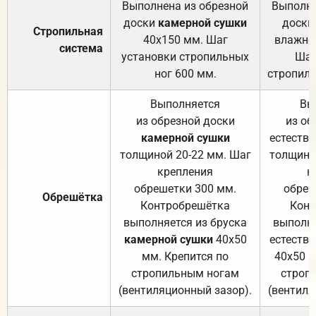
Выполнена из обрезной
Выполне
доски
камерной сушки
доски
Стропильная
40х150 мм. Шаг
влажно
система
установки стропильных
Шаг
ног 600 мм.
стропиль
Выполняется
Вы
из обрезной доски
из об
камерной сушки
естеств
толщиной 20-22 мм. Шаг
толщино
крепления
к
обрешетки 300 мм.
обреш
Обрешётка
Контробрешётка
Конт
выполняется из бруска
выполня
камерной сушки
40х50
естеств
мм. Крепится по
40х50 м
стропильным ногам
строп
(вентиляционный зазор).
(вентиля