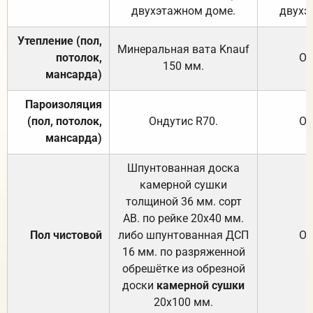
двухэтажном доме.
двухэ
Утепление (пол,
Минеральная вата
Knauf
потолок,
От
150
мм.
мансарда)
Пароизоляция
(пол, потолок,
Ондутис
R70
.
От
мансарда)
Шпунтованная доска
камерной сушки
толщиной 36 мм. сорт
АВ. по рейке 20х40 мм.
Пол чистовой
либо шпунтованная ДСП
От
16 мм. по разряженной
обрешётке из обрезной
доски
камерной сушки
20х100 мм.