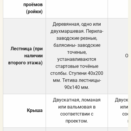
проёмов
(ройки)
Деревянная, одно или
двухмаршевая. Перила-
заводские резные,
балясины- заводские
Лестница (при
точеные,
наличии
От
устанавливаются
второго этажа)
стартовые точёные
столбы. Ступени 40х200
мм. Тетива лестницы-
90х140 мм.
Двускатная, ломаная
Двуска
или вальмовая в
или 
Крыша
соответствии с
соо
проектом.
п