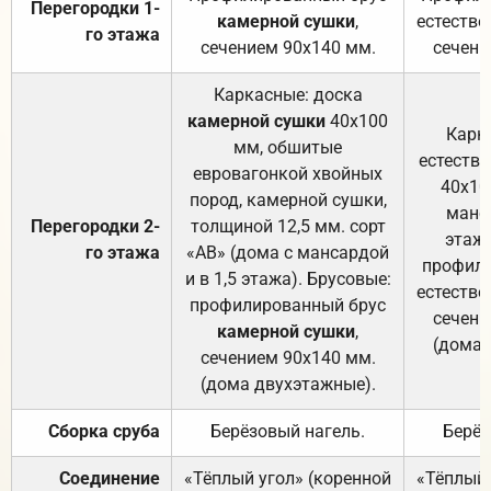
Перегородки 1-
камерной сушки
,
естестве
го этажа
сечением 90х140 мм.
сечени
Каркасные: доска
камерной сушки
40х100
Карк
мм, обшитые
естеств
евровагонкой хвойных
40х10
пород, камерной сушки,
манса
Перегородки 2-
толщиной 12,5 мм. сорт
этажа
го этажа
«АВ» (дома с мансардой
профили
и в 1,5 этажа). Брусовые:
естестве
профилированный брус
сечени
камерной сушки
,
(дома 
сечением 90х140 мм.
(дома двухэтажные).
Сборка сруба
Берёзовый нагель.
Берёз
Соединение
«Тёплый угол» (коренной
«Тёплый 