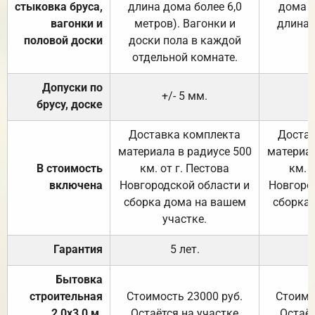
стыковка бруса,
длина дома более 6,0
дома (
вагонки и
метров). Вагонки и
длина 
половой доски
доски пола в каждой
отдельной комнате.
Допуски по
+/- 5 мм.
брусу, доске
Доставка комплекта
Достав
материала в радиусе 500
материал
В стоимость
км. от г. Пестова
км. 
включена
Новгородской области и
Новгоро
сборка дома на вашем
сборка
участке.
Гарантия
5 лет.
Бытовка
строительная
Стоимость 23000 руб.
Стоимо
2,0х3,0 м.
Остаётся на участке
Остаёт