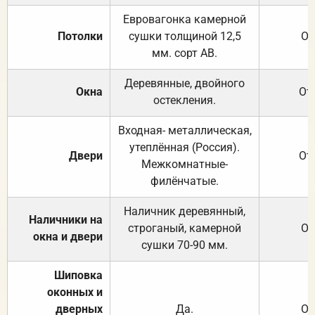
Евровагонка камерной
Потолки
сушки толщиной 12,5
От
мм. сорт АВ.
Деревянные, двойного
Окна
От
остекления.
Входная- металлическая,
утеплённая (Россия).
Двери
От
Межкомнатные-
филёнчатые.
Наличник деревянный,
Наличники на
строганый, камерной
От
окна и двери
сушки 70-90 мм.
Шиповка
оконных и
дверных
Да.
От