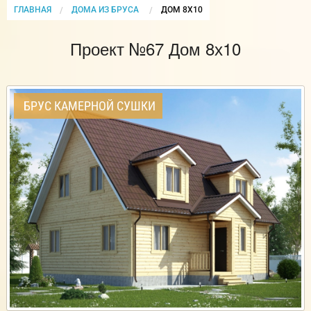
ГЛАВНАЯ
ДОМА ИЗ БРУСА
CURRENT:
ДОМ 8Х10
Проект №67 Дом 8х10
БРУС КАМЕРНОЙ СУШКИ