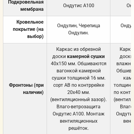
Подкровельная
Ондутис А100
Он
мембрана
Кровельное
Ондулин, Черепица
Ондул
покрытие (на
Ондулин.
выбор)
Каркас из обрезной
Карка
доски
камерной сушки
доски
40х150 мм. Обшиваются
влажно
вагонкой камерной
Обшива
сушки толщиной 16 мм.
каме
Фронтоны (при
сорт АВ по контррейке
толщиной
наличии)
20х40 мм.
по контр
(вентиляционный зазор).
(вентиля
Влаго-ветрозащита
Влаго
Ондутис А100. Монтаж
Ондути
вентиляционных
вент
решёток.