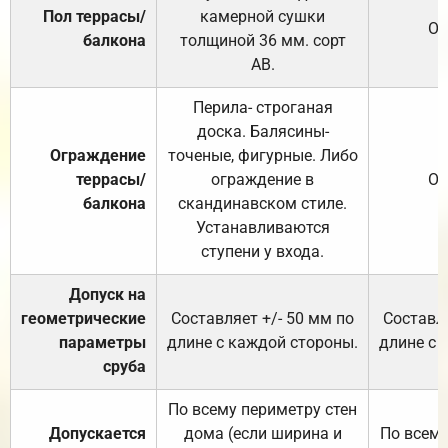
Пол террасы/
камерной сушки
От
балкона
толщиной 36 мм. сорт
АВ.
Перила- строганая
доска. Балясины-
Ограждение
точеные, фигурные. Либо
террасы/
ограждение в
От
балкона
скандинавском стиле.
Устанавливаются
ступени у входа.
Допуск на
геометрические
Составляет +/- 50 мм по
Составля
параметры
длине с каждой стороны.
длине с 
сруба
По всему периметру стен
Допускается
дома (если ширина и
По всему