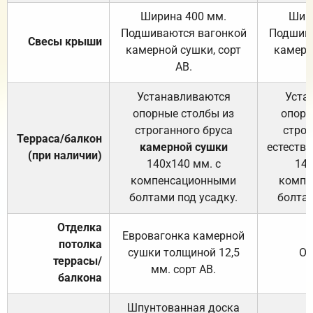
Ширина 400 мм.
Шир
Подшиваются вагонкой
Подшива
Свесы крыши
камерной сушки, сорт
камерн
АВ.
Устанавливаются
Уста
опорные столбы из
опорн
строганного бруса
строг
Терраса/балкон
камерной сушки
естеств
(при наличии)
140х140 мм. с
140
компенсационными
компе
болтами под усадку.
болтам
Отделка
Евровагонка камерной
потолка
сушки толщиной 12,5
От
террасы/
мм. сорт АВ.
балкона
Шпунтованная доска