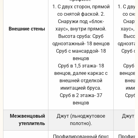
1. С двух сторон, прямой
1. С дву
со снятой фаской. 2.
со сня
Снаружи под «блок-
Снару
Внешние стены
хаус», внутри прямой.
хаус», 
Высота сруба: Сруб
Высот
одноэтажный- 18 венцов
одноэта
Сруб с мансардой- 18
Сруб с
венцов
Сруб в 1,5 этажа- 18
Сруб в
венцов, далее каркас с
венцов,
внешней отделкой
внеш
имитацией бруса.
имит
Сруб в 2 этажа- 37
Сруб 
венцов
Межвенцовый
Джут (льноджутовое
Джут 
утеплитель
полотно).
п
Профилированный брус
Профили