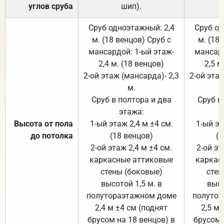
углов сруба
шип).
Сруб одноэтажный: 2,4
Сруб од
м. (18 венцов) Сруб с
м. (18
мансардой: 1-ый этаж-
мансард
2,4 м. (18 венцов)
2,5 м
2-ой этаж (мансарда)- 2,3
2-ой этаж
м.
Сруб в полтора и два
Сруб в
этажа:
Высота от пола
1-ый этаж 2,4 м ±4 см.
1-ый эт
до потолка
(18 венцов)
(1
2-ой этаж 2,4 м ±4 см.
2-ой эт
каркасные аттиковые
каркас
стены (боковые)
стен
высотой 1,5 м. в
высо
полутораэтажном доме
полутор
2,4 м ±4 см (поднят
2,5 м 
брусом на 18 венцов) в
брусом 