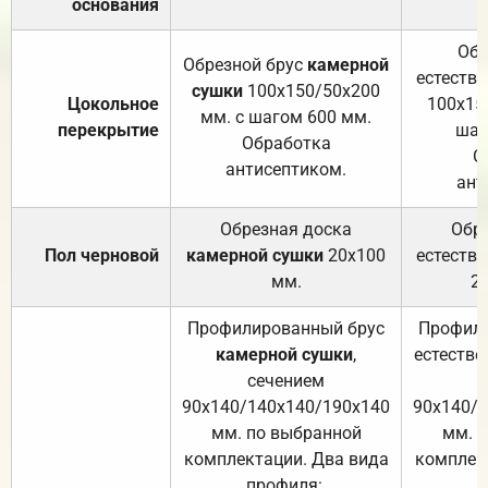
основания
Обр
Обрезной брус
камерной
естеств
сушки
100х150/50х200
Цокольное
100х15
мм. с шагом 600 мм.
перекрытие
шаг
Обработка
О
антисептиком.
ант
Обрезная доска
Обр
Пол черновой
камерной сушки
20х100
естеств
мм.
2
Профилированный брус
Профили
камерной сушки
,
естестве
сечением
с
90х140/140х140/190х140
90х140/
мм. по выбранной
мм. 
комплектации. Два вида
комплек
профиля:
п