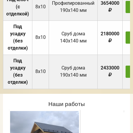
Профилированный
3654000
(с
8х10
З
190х140 мм
отделкой)
Под
усадку
Cруб дома
2180000
8х10
З
(без
140х140 мм
отделки)
Под
усадку
Cруб дома
2433000
8х10
З
(без
190х140 мм
отделки)
Наши работы