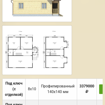
Под ключ
Профилированный
3379000
(с
8х10
З
140х140 мм
отделкой)
Под ключ