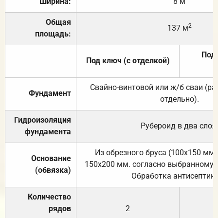
Ширина:
8 м
Общая
2
137 м
площадь:
Под 
Под ключ (с отделкой)
Свайно-винтовой или ж/б сваи (р
Фундамент
отдельно).
Гидроизоляция
Рубероид в два слоя
фундамента
Из обрезного бруса (100х150 мм.
Основание
150х200 мм. согласно выбранному с
(обвязка)
Обработка антисептик
Количество
рядов
2