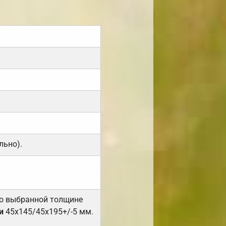
льно).
но выбранной толщине
и
45х145/45х195+/-5 мм.