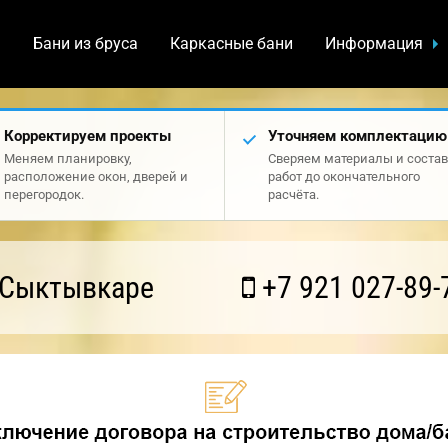
а
Бани из бруса
Каркасные бани
Информация
Корректируем проекты
Уточняем комплектацию
Меняем планировку,
Сверяем материалы и состав
расположение окон, дверей и
работ до окончательного
перегородок.
расчёта.
 Сыктывкаре
+7 921 027-89-