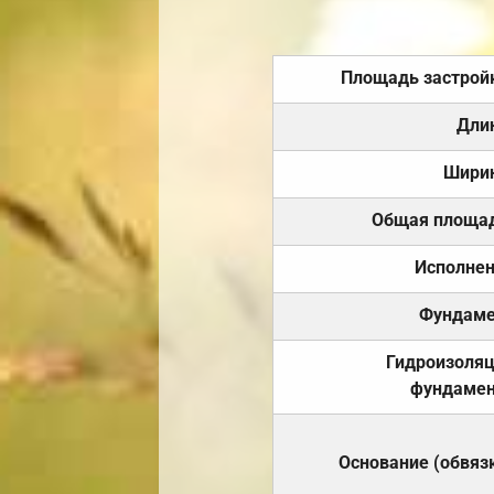
Площадь застрой
Дли
Шири
Общая площа
Исполне
Фундаме
Гидроизоля
фундамен
Основание (обвяз