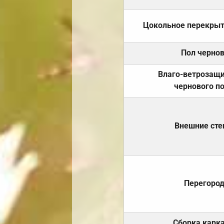
Цокольное перекры
Пол черно
Влаго-ветрозащ
чернового п
Внешние ст
Перегоро
Сборка карк