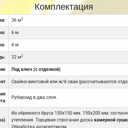
Комплектация
2
ки:
36 м
на:
6 м
на:
6 м
2
дь:
32 м
ние
Под ключ (с отделкой)
нт
Свайно-винтовой или ж/б сваи (рассчитываются отде
ция
Рубероид в два слоя.
та
Из обрезного бруса 150х150 мм. 150х200 мм. соглас
ка)
утепления. Торцевая строганая доска
камерной сушк
Обработка антисептиком.