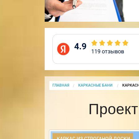
4.9
119
отзывов
ГЛАВНАЯ
КАРКАСНЫЕ БАНИ
CURRENT
КАРКАСН
Проект
КАРКАС ИЗ СТРОГАНОЙ ДОСКИ