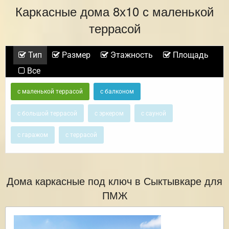
Каркасные дома 8х10 с маленькой
террасой
Тип
Размер
Этажность
Площадь
Все
с маленькой террасой
с балконом
с большой террасой
с эркером
с сауной
с гаражом
с террасой
Дома каркасные под ключ в Сыктывкаре для
ПМЖ