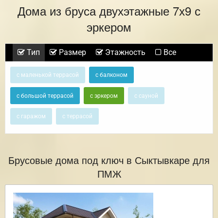
Дома из бруса двухэтажные 7х9 с
эркером
Тип
Размер
Этажность
Все
с маленькой террасой
с балконом
с большой террасой
с эркером
с сауной
с гаражом
с террасой
Брусовые дома под ключ в Сыктывкаре для
ПМЖ