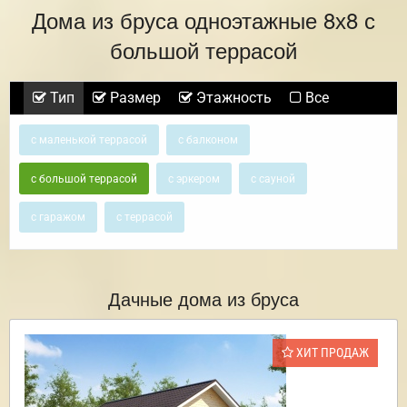
Дома из бруса одноэтажные 8х8 с
большой террасой
Тип
Размер
Этажность
Все
с маленькой террасой
с балконом
с большой террасой
с эркером
с сауной
с гаражом
с террасой
Дачные дома из бруса
ХИТ ПРОДАЖ