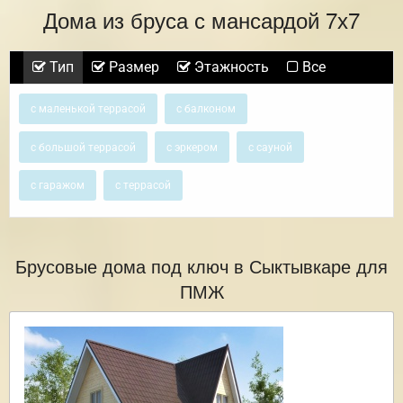
Дома из бруса с мансардой 7х7
Тип
Размер
Этажность
Все
с маленькой террасой
с балконом
с большой террасой
с эркером
с сауной
с гаражом
с террасой
Брусовые дома под ключ в Сыктывкаре для
ПМЖ