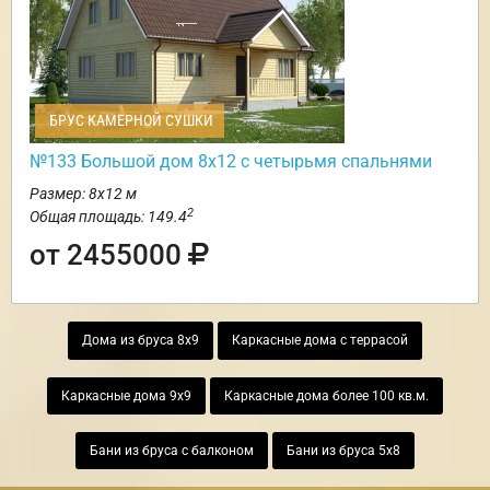
БРУС КАМЕРНОЙ СУШКИ
№133 Большой дом 8х12 с четырьмя спальнями
Размер: 8х12 м
2
Общая площадь: 149.4
от 2455000
Дома из бруса 8х9
Каркасные дома с террасой
Каркасные дома 9х9
Каркасные дома более 100 кв.м.
Бани из бруса с балконом
Бани из бруса 5х8