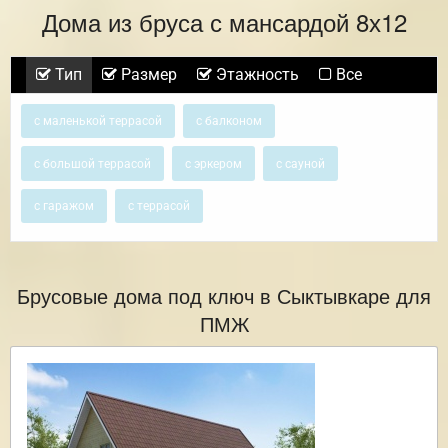
Дома из бруса с мансардой 8х12
Тип
Размер
Этажность
Все
с маленькой террасой
с балконом
с большой террасой
с эркером
с сауной
с гаражом
с террасой
Брусовые дома под ключ в Сыктывкаре для
ПМЖ