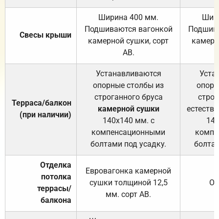
Ширина 400 мм.
Шир
Подшиваются вагонкой
Подшива
Свесы крыши
камерной сушки, сорт
камерн
АВ.
Устанавливаются
Уста
опорные столбы из
опорн
строганного бруса
строг
Терраса/балкон
камерной сушки
естеств
(при наличии)
140х140 мм. с
140
компенсационными
компе
болтами под усадку.
болтам
Отделка
Евровагонка камерной
потолка
сушки толщиной 12,5
От
террасы/
мм. сорт АВ.
балкона