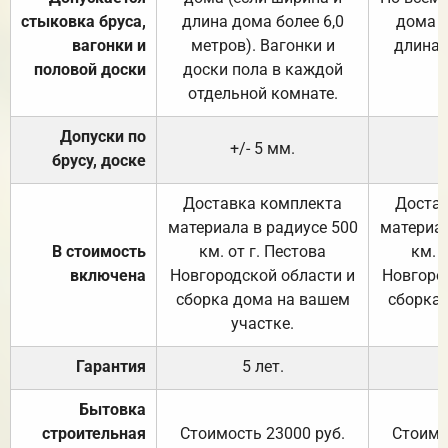
стыковка бруса,
длина дома более 6,0
дома (
вагонки и
метров). Вагонки и
длина 
половой доски
доски пола в каждой
отдельной комнате.
Допуски по
+/- 5 мм.
брусу, доске
Доставка комплекта
Достав
материала в радиусе 500
материал
В стоимость
км. от г. Пестова
км. 
включена
Новгородской области и
Новгоро
сборка дома на вашем
сборка
участке.
Гарантия
5 лет.
Бытовка
строительная
Стоимость 23000 руб.
Стоимо