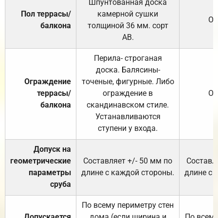
Шпунтованная доска
Пол террасы/
камерной сушки
От
балкона
толщиной 36 мм. сорт
АВ.
Перила- строганая
доска. Балясины-
Ограждение
точеные, фигурные. Либо
террасы/
ограждение в
От
балкона
скандинавском стиле.
Устанавливаются
ступени у входа.
Допуск на
геометрические
Составляет +/- 50 мм по
Составля
параметры
длине с каждой стороны.
длине с 
сруба
По всему периметру стен
Допускается
дома (если ширина и
По всему