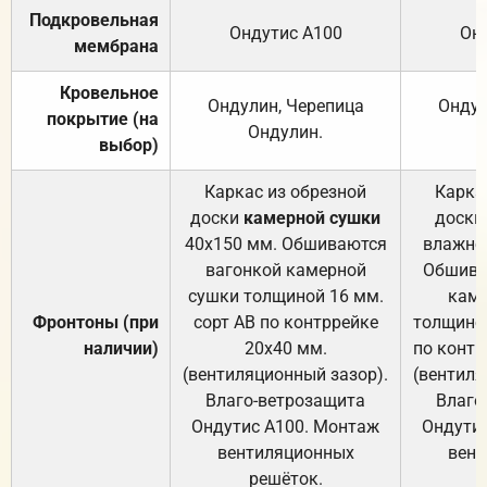
Подкровельная
Ондутис А100
Он
мембрана
Кровельное
Ондулин, Черепица
Ондул
покрытие (на
Ондулин.
выбор)
Каркас из обрезной
Карка
доски
камерной сушки
доски
40х150 мм. Обшиваются
влажно
вагонкой камерной
Обшива
сушки толщиной 16 мм.
каме
Фронтоны (при
сорт АВ по контррейке
толщиной
наличии)
20х40 мм.
по контр
(вентиляционный зазор).
(вентиля
Влаго-ветрозащита
Влаго
Ондутис А100. Монтаж
Ондути
вентиляционных
вент
решёток.