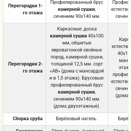
Профилированный брус
Профили
Перегородки 1-
камерной сушки
,
естестве
го этажа
сечением 90х140 мм.
сечени
Каркасные: доска
камерной сушки
40х100
Карк
мм, обшитые
естеств
евровагонкой хвойных
40х10
пород, камерной сушки,
манса
Перегородки 2-
толщиной 12,5 мм. сорт
этажа
го этажа
«АВ» (дома с мансардой
профили
и в 1,5 этажа). Брусовые:
естестве
профилированный брус
сечени
камерной сушки
,
(дома 
сечением 90х140 мм.
(дома двухэтажные).
Сборка сруба
Берёзовый нагель.
Берёз