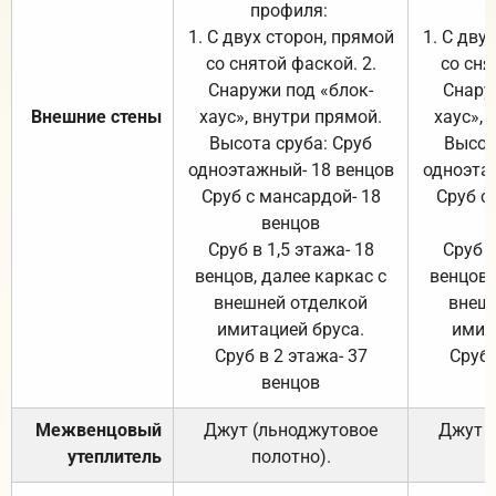
профиля:
п
1. С двух сторон, прямой
1. С дву
со снятой фаской. 2.
со сня
Снаружи под «блок-
Снару
Внешние стены
хаус», внутри прямой.
хаус», 
Высота сруба: Сруб
Высот
одноэтажный- 18 венцов
одноэта
Сруб с мансардой- 18
Сруб с
венцов
Сруб в 1,5 этажа- 18
Сруб в
венцов, далее каркас с
венцов,
внешней отделкой
внеш
имитацией бруса.
имит
Сруб в 2 этажа- 37
Сруб 
венцов
Межвенцовый
Джут (льноджутовое
Джут 
утеплитель
полотно).
п