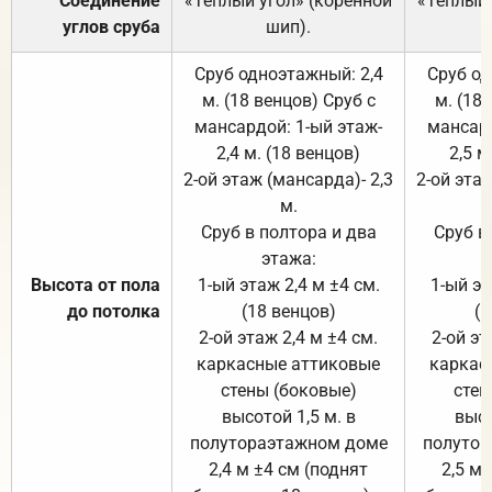
Соединение
«Тёплый угол» (коренной
«Тёплый 
углов сруба
шип).
Сруб одноэтажный: 2,4
Сруб од
м. (18 венцов) Сруб с
м. (18
мансардой: 1-ый этаж-
мансард
2,4 м. (18 венцов)
2,5 м
2-ой этаж (мансарда)- 2,3
2-ой этаж
м.
Сруб в полтора и два
Сруб в
этажа:
Высота от пола
1-ый этаж 2,4 м ±4 см.
1-ый эт
до потолка
(18 венцов)
(1
2-ой этаж 2,4 м ±4 см.
2-ой эт
каркасные аттиковые
каркас
стены (боковые)
стен
высотой 1,5 м. в
высо
полутораэтажном доме
полутор
2,4 м ±4 см (поднят
2,5 м 