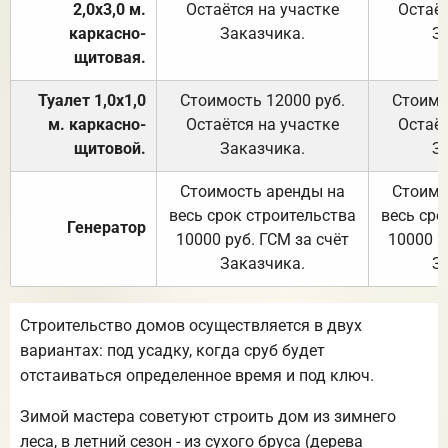
2,0х3,0 м.
Остаётся на участке
Остаёт
каркасно-
Заказчика.
З
щитовая.
Туалет 1,0х1,0
Стоимость 12000 руб.
Стоимо
м. каркасно-
Остаётся на участке
Остаёт
щитовой.
Заказчика.
З
Стоимость аренды на
Стоимо
весь срок строительства
весь сро
Генератор
10000 руб. ГСМ за счёт
10000 р
Заказчика.
З
Строительство домов осуществляется в двух
вариантах: под усадку, когда сруб будет
отстаиваться определенное время и под ключ.
Зимой мастера советуют строить дом из зимнего
леса, в летний сезон - из сухого бруса (дерева