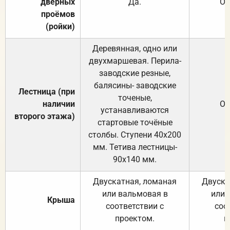
дверных
Да.
От
проёмов
(ройки)
Деревянная, одно или
двухмаршевая. Перила-
заводские резные,
балясины- заводские
Лестница (при
точеные,
наличии
От
устанавливаются
второго этажа)
стартовые точёные
столбы. Ступени 40х200
мм. Тетива лестницы-
90х140 мм.
Двускатная, ломаная
Двуска
или вальмовая в
или 
Крыша
соответствии с
соо
проектом.
п