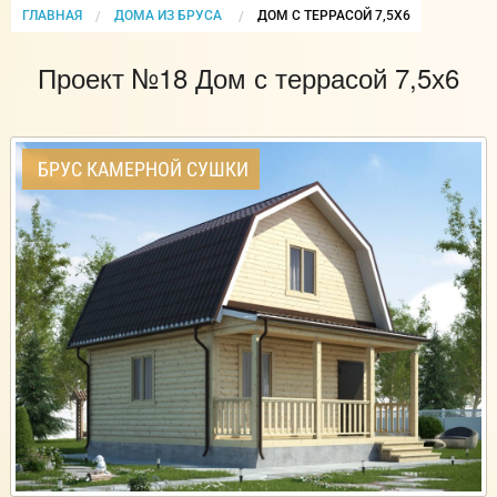
ГЛАВНАЯ
ДОМА ИЗ БРУСА
CURRENT:
ДОМ С ТЕРРАСОЙ 7,5Х6
Проект №18 Дом с террасой 7,5х6
БРУС КАМЕРНОЙ СУШКИ