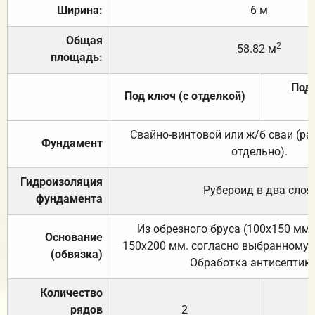
Ширина:
6 м
Общая
2
58.82 м
площадь:
Под 
Под ключ (с отделкой)
Свайно-винтовой или ж/б сваи (р
Фундамент
отдельно).
Гидроизоляция
Рубероид в два слоя
фундамента
Из обрезного бруса (100х150 мм.
Основание
150х200 мм. согласно выбранному с
(обвязка)
Обработка антисептик
Количество
рядов
2