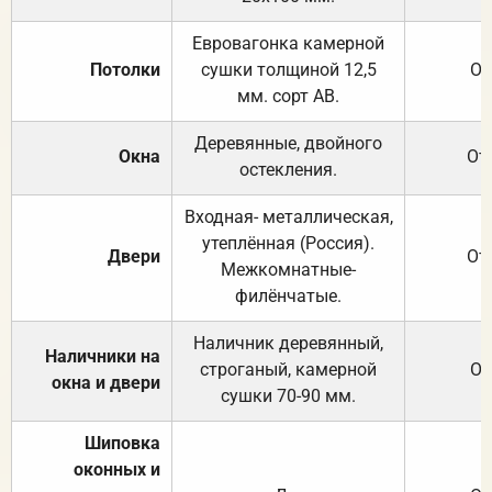
Евровагонка камерной
Потолки
сушки толщиной 12,5
От
мм. сорт АВ.
Деревянные, двойного
Окна
От
остекления.
Входная- металлическая,
утеплённая (Россия).
Двери
От
Межкомнатные-
филёнчатые.
Наличник деревянный,
Наличники на
строганый, камерной
От
окна и двери
сушки 70-90 мм.
Шиповка
оконных и