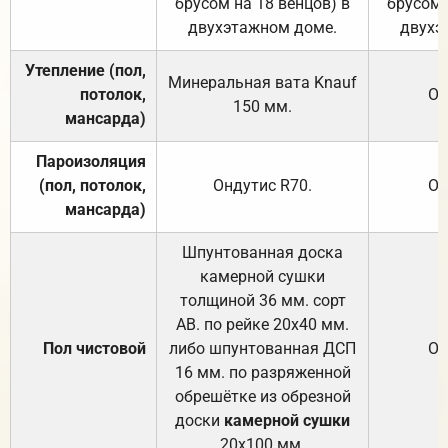
брусом на 18 венцов) в
брусом 
двухэтажном доме.
двухэ
Утепление (пол,
Минеральная вата
Knauf
потолок,
От
150
мм.
мансарда)
Пароизоляция
(пол, потолок,
Ондутис
R70
.
От
мансарда)
Шпунтованная доска
камерной сушки
толщиной 36 мм. сорт
АВ. по рейке 20х40 мм.
Пол чистовой
либо шпунтованная ДСП
От
16 мм. по разряженной
обрешётке из обрезной
доски
камерной сушки
20х100 мм.