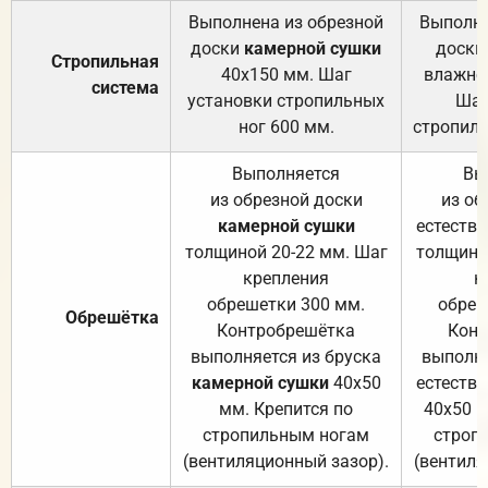
Выполнена из обрезной
Выполне
доски
камерной сушки
доски
Стропильная
40х150 мм. Шаг
влажно
система
установки стропильных
Шаг
ног 600 мм.
стропиль
Выполняется
Вы
из обрезной доски
из об
камерной сушки
естеств
толщиной 20-22 мм. Шаг
толщино
крепления
к
обрешетки 300 мм.
обреш
Обрешётка
Контробрешётка
Конт
выполняется из бруска
выполня
камерной сушки
40х50
естеств
мм. Крепится по
40х50 м
стропильным ногам
строп
(вентиляционный зазор).
(вентиля