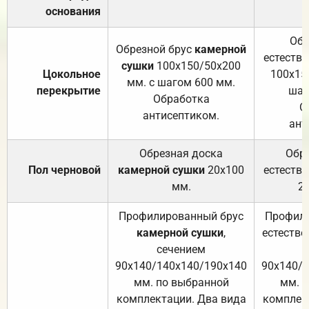
основания
Обр
Обрезной брус
камерной
естеств
сушки
100х150/50х200
Цокольное
100х15
мм. с шагом 600 мм.
перекрытие
шаг
Обработка
О
антисептиком.
ант
Обрезная доска
Обр
Пол черновой
камерной сушки
20х100
естеств
мм.
2
Профилированный брус
Профили
камерной сушки
,
естестве
сечением
с
90х140/140х140/190х140
90х140/
мм. по выбранной
мм. 
комплектации. Два вида
комплек