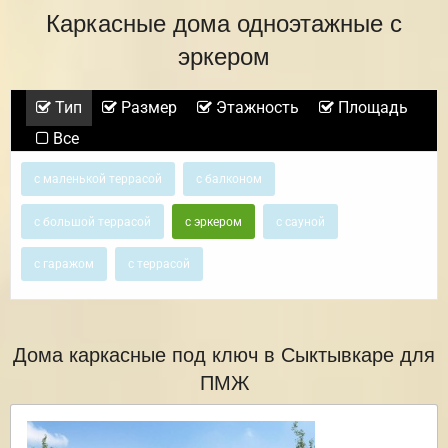
Каркасные дома одноэтажные с
эркером
Тип
Размер
Этажность
Площадь
Все
с маленькой террасой
с балконом
с большой террасой
с эркером
с сауной
с гаражом
с террасой
Дома каркасные под ключ в Сыктывкаре для
ПМЖ