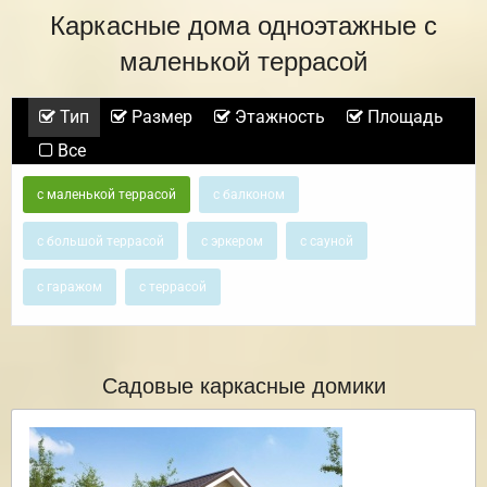
Каркасные дома одноэтажные с
маленькой террасой
Тип
Размер
Этажность
Площадь
Все
с маленькой террасой
с балконом
с большой террасой
с эркером
с сауной
с гаражом
с террасой
Садовые каркасные домики