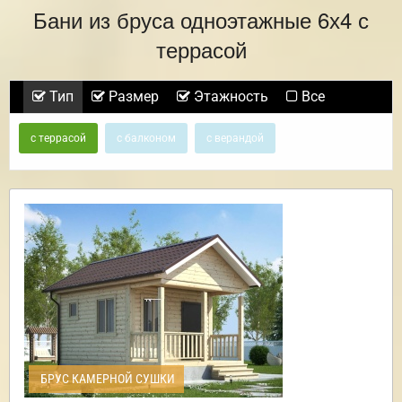
Бани из бруса одноэтажные 6х4 с
террасой
Тип
Размер
Этажность
Все
с террасой
с балконом
с верандой
БРУС КАМЕРНОЙ СУШКИ