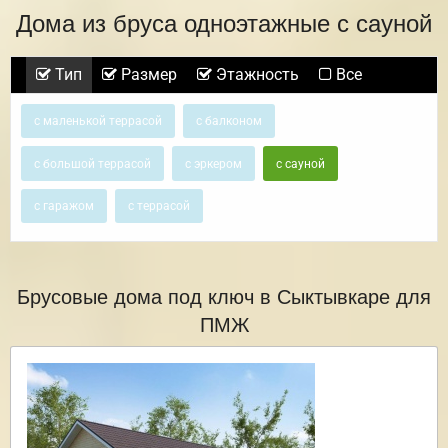
Дома из бруса одноэтажные с сауной
Тип
Размер
Этажность
Все
с маленькой террасой
с балконом
с большой террасой
с эркером
с сауной
с гаражом
с террасой
Брусовые дома под ключ в Сыктывкаре для
ПМЖ