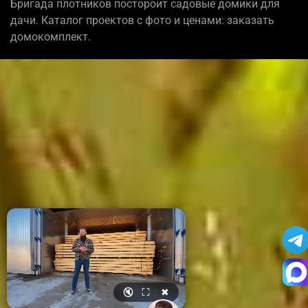
Бригада плотников постороит садовые домики для
дачи. Каталог проектов с фото и ценами: заказать
домокомплект.
🔇
⛶
✖