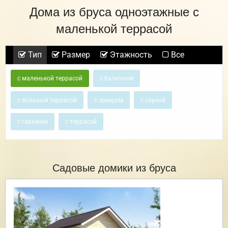
Дома из бруса одноэтажные с
маленькой террасой
Тип
Размер
Этажность
Все
с маленькой террасой
с балконом
с большой террасой
с эркером
с сауной
с гаражом
с террасой
Садовые домики из бруса