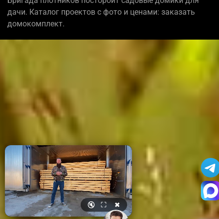
Бригада плотников постороит садовые домики для
дачи. Каталог проектов с фото и ценами: заказать
домокомплект.
🔇
⛶
✖