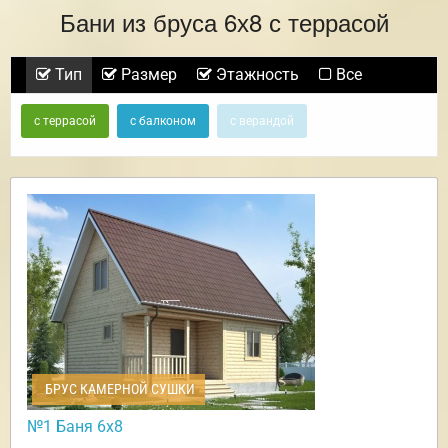
Бани из бруса 6х8 с террасой
Тип
Размер
Этажность
Все
с террасой
с балконом
с верандой
БРУС КАМЕРНОЙ СУШКИ
№1 Баня 6х8