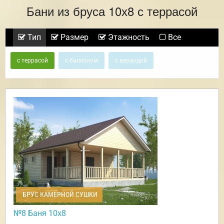
Бани из бруса 10х8 с террасой
Тип
Размер
Этажность
Все
с террасой
с балконом
с верандой
БРУС КАМЕРНОЙ СУШКИ
№8 Баня 10х8