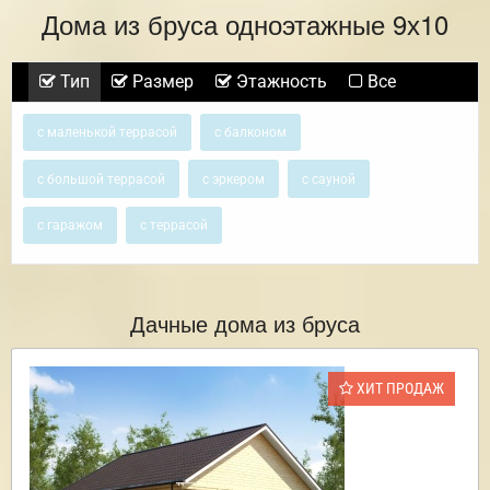
Дома из бруса одноэтажные 9х10
Тип
Размер
Этажность
Все
с маленькой террасой
с балконом
с большой террасой
с эркером
с сауной
с гаражом
с террасой
Дачные дома из бруса
ХИТ ПРОДАЖ